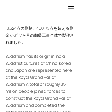
10,524点の彫刻、450,173点を超える彫
金が6年7ヶ月の伽藍工事全体で製作さ
れました。
Buddhism has its origin in India
Buddhist cultures of China, Korea,
and Japan are represented here
at the Royal Grand Hall of
Buddhism. A total of roughly 3.5
million people joined forces to
construct the Royal Grand Hall of
Buddhism and completed the