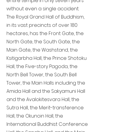
entire temple in only seven years
without even a single accident.
The Royal Grand Hall of Buddhism,
in its vast precincts of over 180
hectares, has the Front Gate, the
North Gate, the South Gate, the
Main Gate, the Washstand, the
Ksitigarbha Hall, the Prince Shotoku
Hall, the Five-story Pagoda, the
North Bell Tower, the South Bell
Tower, the Main Halls including the
Amida Hall and the Sakyamuni Hall
and the Avalokitesvara Hall, the
Sutra Hall, the Merit-transference
Hall, the Okunoin Hall, the
International Buddhist Conference