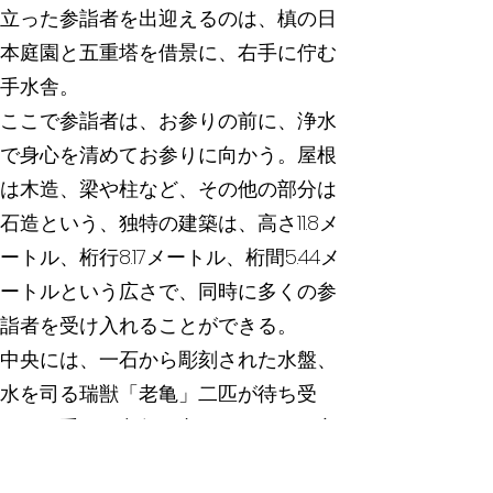
立った参詣者を出迎えるのは、槙の日
本庭園と五重塔を借景に、右手に佇む
手水舎。
ここで参詣者は、お参りの前に、浄水
で身心を清めてお参りに向かう。屋根
は木造、梁や柱など、その他の部分は
石造という、独特の建築は、高さ11.8メ
ートル、桁行8.17メートル、桁間5.44メ
ートルという広さで、同時に多くの参
詣者を受け入れることができる。
中央には、一石から彫刻された水盤、
水を司る瑞獣「老亀」二匹が待ち受
け、二重双頭老亀の六つの口から四方
へほとばしる清水は、地下155メートル