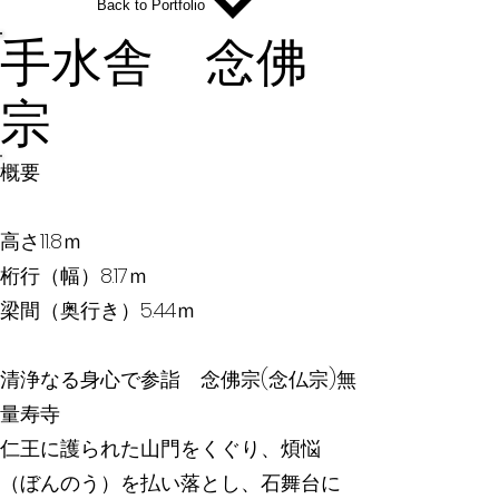
Back to Portfolio
手水舎 念佛
宗
概要
高さ11.8ｍ
桁行（幅）8.17ｍ
梁間（奥行き）5.44ｍ
清浄なる身心で参詣 念佛宗(念仏宗)無
量寿寺
仁王に護られた山門をくぐり、煩悩
（ぼんのう）を払い落とし、石舞台に