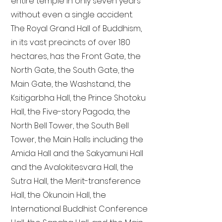
entire temple in only seven years
without even a single accident.
The Royal Grand Hall of Buddhism,
in its vast precincts of over 180
hectares, has the Front Gate, the
North Gate, the South Gate, the
Main Gate, the Washstand, the
Ksitigarbha Hall, the Prince Shotoku
Hall, the Five-story Pagoda, the
North Bell Tower, the South Bell
Tower, the Main Halls including the
Amida Hall and the Sakyamuni Hall
and the Avalokitesvara Hall, the
Sutra Hall, the Merit-transference
Hall, the Okunoin Hall, the
International Buddhist Conference