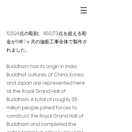
10,524点の彫刻、450,173点を超える彫
金が6年7ヶ月の伽藍工事全体で製作さ
れました。
Buddhism has its origin in India
Buddhist cultures of China, Korea,
and Japan are represented here
at the Royal Grand Hall of
Buddhism. A total of roughly 3.5
million people joined forces to
construct the Royal Grand Hall of
Buddhism and completed the