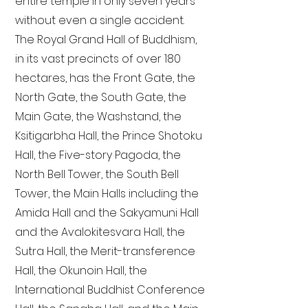
entire temple in only seven years
without even a single accident.
The Royal Grand Hall of Buddhism,
in its vast precincts of over 180
hectares, has the Front Gate, the
North Gate, the South Gate, the
Main Gate, the Washstand, the
Ksitigarbha Hall, the Prince Shotoku
Hall, the Five-story Pagoda, the
North Bell Tower, the South Bell
Tower, the Main Halls including the
Amida Hall and the Sakyamuni Hall
and the Avalokitesvara Hall, the
Sutra Hall, the Merit-transference
Hall, the Okunoin Hall, the
International Buddhist Conference