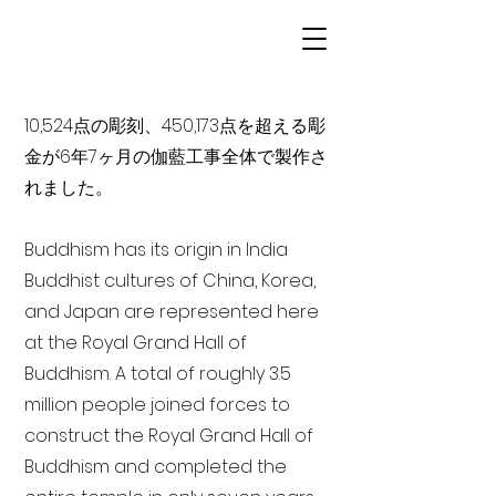
10,524点の彫刻、450,173点を超える彫
金が6年7ヶ月の伽藍工事全体で製作さ
れました。
Buddhism has its origin in India
Buddhist cultures of China, Korea,
and Japan are represented here
at the Royal Grand Hall of
Buddhism. A total of roughly 3.5
million people joined forces to
construct the Royal Grand Hall of
Buddhism and completed the