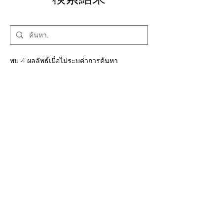
พบ 4 ผลลัพธ์เมื่อไม่ระบุค่าการค้นหา
Members | 仏教美術
お問い合わせ | 仏教美術
お問い合わせ 500 Terry Francois Street,
6th Floor. San Francisco, CA 94158
info@mysite.com 123-456-7890 名前 メ
ールアドレス 電話番号 住所 件名 メッセー
ホーム | 仏教美術
ジ 送信 送信が完了しました。
仏教美術 社寺建築 製作実績 ​ 社寺建築 仏教
美術 念佛宗 The Buddhist Art of
Nenbutsushu 社寺建築 仏教美術 念佛宗
The Buddhist Art of Nenbutsushu เล่น
ポートフォリオ | 仏教美術寺院建築 | 念佛宗
วิดีโอ แชร์ ทั้งช่อง วิดีโอนี้ Facebook
仏像 Buddha statue 念佛宗 木彫刻 wood
Twitter Pinterest Tumblr คัดลอกลิงก์ คัด
carving 念佛宗無量壽寺総本山 石彫刻
ลอกลิงก์แล้ว กำลังเล่น 釈迦牟尼世尊像 全高
stone carving 念佛宗総本山佛教之王堂 飾