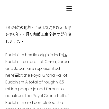
10,524点の彫刻、450,173点を超える彫
金が6年7ヶ月の伽藍工事全体で製作さ
れました。
Buddhism has its origin in India
Buddhist cultures of China, Korea,
and Japan are represented
here at the Royal Grand Hall of
Buddhism. A total of roughly 3.5
million people joined forces to
construct the Royal Grand Hall of
Buddhism and completed the