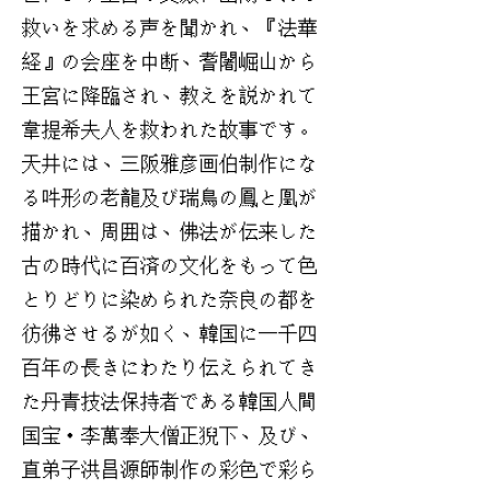
救いを求める声を聞かれ、『法華
経』の会座を中断、耆闍崛山から
王宮に降臨され、教えを説かれて
韋提希夫人を救われた故事です。
天井には、三阪雅彦画伯制作にな
る吽形の老龍及び瑞鳥の鳳と凰が
描かれ、周囲は、佛法が伝来した
古の時代に百済の文化をもって色
とりどりに染められた奈良の都を
彷彿させるが如く、韓国に一千四
百年の長きにわたり伝えられてき
た丹青技法保持者である韓国人間
国宝・李萬奉大僧正猊下、及び、
直弟子洪昌源師制作の彩色で彩ら