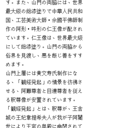
す。また、山門の両脇には、世界
最大級の総漆塗りで中華人民共和
国、工芸美術大師・佘國平佛師制
作の阿形・吽形の仁王像が配され
ています。仁王像は、世界最大級
にして総漆塗り。山門の両脇から
俗界を見渡し、悪を断じ善をすす
めます。
山門上層には黄文寿氏制作にな
る、「観経発起」の情景を彷彿さ
せる、阿難尊者と目連尊者を従え
る釈尊像が安置されています。
「観経発起」とは、釈尊が、王舎
城の王妃韋提希夫人が我が子阿闍
世により王宮の奥殿に幽閉されて