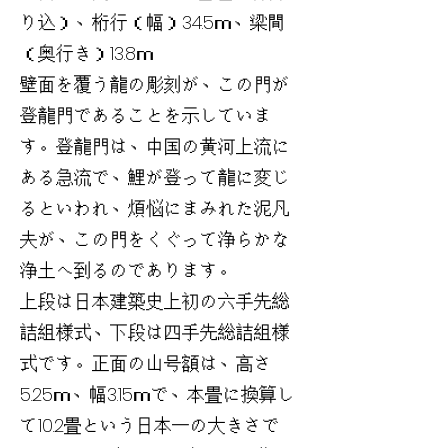
り込）、桁行（幅）34.5ｍ、梁間
（奥行き）13.8ｍ
壁面を覆う龍の彫刻が、この門が
登龍門であることを示していま
す。登龍門は、中国の黄河上流に
ある急流で、鯉が登って龍に変じ
るといわれ、煩悩にまみれた泥凡
夫が、この門をくぐって浄らかな
浄土へ到るのであります。
上段は日本建築史上初の六手先総
詰組様式、下段は四手先総詰組様
式です。正面の山号額は、高さ
5.25ｍ、幅3.15ｍで、本畳に換算し
て10.2畳という日本一の大きさで