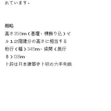
れています。
概略
高さ35.6ｍ（基壇、棟飾り込）ビ
ル１２階建分の高さに相当する
桁行（幅）34.5ｍ、梁間（奥行
き）13.8ｍ
上段は日本建築史上初の六手先総
詰組様式、下段は四手先総詰組様
式。
壁面を覆う龍の彫刻が、この門が
「登龍門」であることを示してい
る。