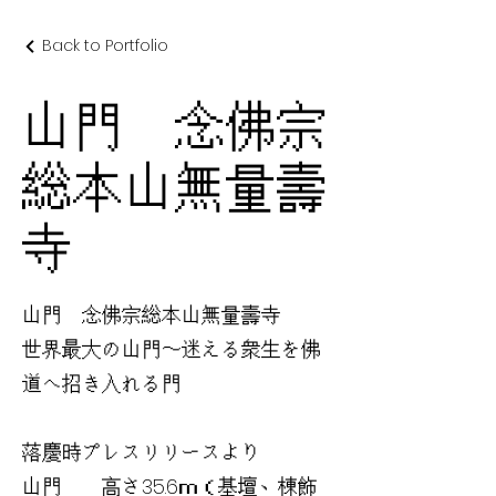
Back to Portfolio
山門 念佛宗
総本山無量壽
寺
山門 念佛宗総本山無量壽寺
世界最大の山門〜迷える衆生を佛
道へ招き入れる門
落慶時プレスリリースより
山門 高さ35.6ｍ（基壇、棟飾