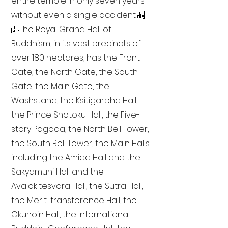
entire temple in only seven years
without even a single accident.
The Royal Grand Hall of
Buddhism, in its vast precincts of
over 180 hectares, has the Front
Gate, the North Gate, the South
Gate, the Main Gate, the
Washstand, the Ksitigarbha Hall,
the Prince Shotoku Hall, the Five-
story Pagoda, the North Bell Tower,
the South Bell Tower, the Main Halls
including the Amida Hall and the
Sakyamuni Hall and the
Avalokitesvara Hall, the Sutra Hall,
the Merit-transference Hall, the
Okunoin Hall, the International