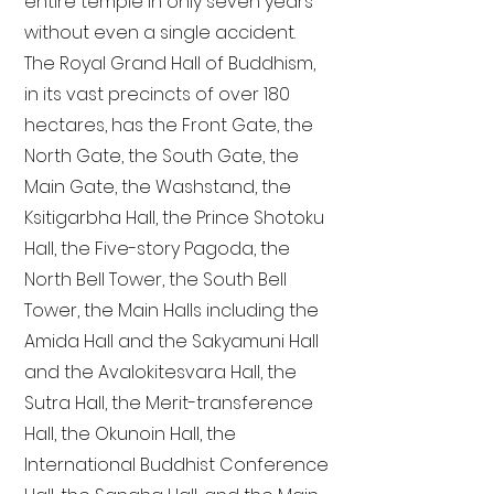
entire temple in only seven years
without even a single accident.
The Royal Grand Hall of Buddhism,
in its vast precincts of over 180
hectares, has the Front Gate, the
North Gate, the South Gate, the
Main Gate, the Washstand, the
Ksitigarbha Hall, the Prince Shotoku
Hall, the Five-story Pagoda, the
North Bell Tower, the South Bell
Tower, the Main Halls including the
Amida Hall and the Sakyamuni Hall
and the Avalokitesvara Hall, the
Sutra Hall, the Merit-transference
Hall, the Okunoin Hall, the
International Buddhist Conference