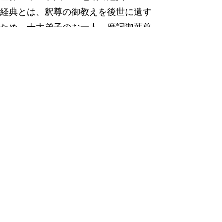
経典とは、釈尊の御教えを後世に遺す
ため、十大弟子のお一人、摩詞迦葉尊
者（まかかしようそんじゃ）が主催さ
れた結集に、五百人の遺弟（ゆいて
い）が集い編纂したもの。それ以来、
経典は何度も編纂され、それぞれの言
語に訳され、世界中に弘められた。
その世界三十三ヶ国・一地域からの経
典は、今、佛教徒の心の依処念佛宗(念
仏宗)「傍教之王堂」に集結し、釈迦牟
尼世尊を囲い廻って奉納されている。