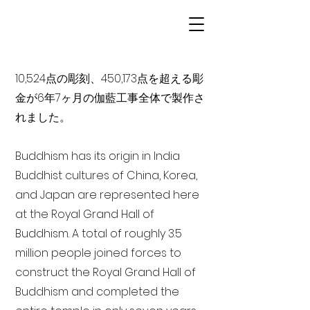
10,524点の彫刻、450,173点を超える彫
金が6年7ヶ月の伽藍工事全体で製作さ
れました。
Buddhism has its origin in India
Buddhist cultures of China, Korea,
and Japan are represented here
at the Royal Grand Hall of
Buddhism. A total of roughly 3.5
million people joined forces to
construct the Royal Grand Hall of
Buddhism and completed the