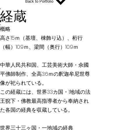
Back to Portfolio
経蔵
概略
高さ15ｍ（基壇、棟飾り込）、桁行
（幅）10.9ｍ、梁間（奥行）10.9ｍ
中華人民共和国、工芸美術大師・佘國
平佛師制作、全高3.6ｍの釈迦牟尼世尊
像が祀られている。
この経蔵には、世界33カ国・1地域の法
王猊下・佛教最高指導者から奉納され
た各国の経典を収蔵している。
世界三十三ヶ国・一地域の経典