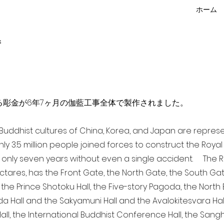
ホーム
f
点を超える彫金が6年7ヶ月の伽藍工事全体で製作されました。
a Buddhist cultures of China, Korea, and Japan are repr
ghly 3.5 million people joined forces to construct the Roy
 only seven years without even a single accident. The Ro
ectares, has the Front Gate, the North Gate, the South Ga
 the Prince Shotoku Hall, the Five-story Pagoda, the North B
da Hall and the Sakyamuni Hall and the Avalokitesvara Hall, 
ll, the International Buddhist Conference Hall, the Sangha 