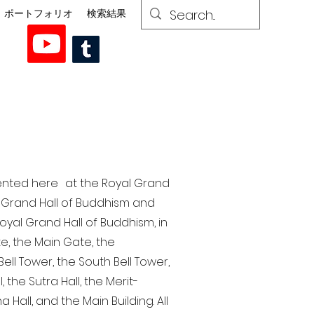
ポートフォリオ
検索結果
esented here at the Royal Grand
al Grand Hall of Buddhism and
yal Grand Hall of Buddhism, in
te, the Main Gate, the
ell Tower, the South Bell Tower,
the Sutra Hall, the Merit-
Hall, and the Main Building. All