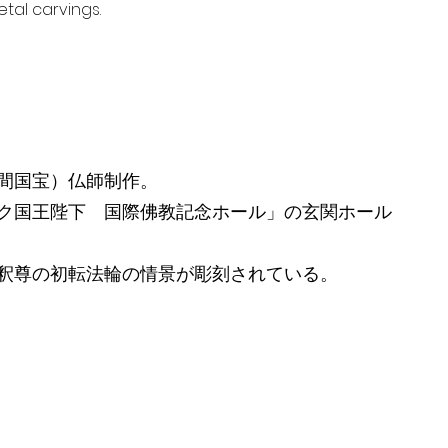
tal carvings.
間国宝）仏師制作。
ク国王陛下 国際佛教記念ホール」の玄関ホール
釈尊の初転法輪の情景が彫刻されている。