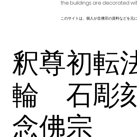
the buildings are decorated wit
このサイトは、個人が念佛宗の資料などを元
釈尊初転
輪 石
念佛宗