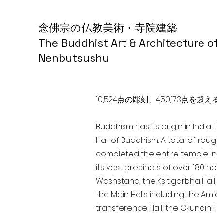
念佛宗の仏教美術・寺院建築
The Buddhist Art & Architecture o
Nenbutsushu
10,524点の彫刻、450,173
Buddhism has its origin in Indi
Hall of Buddhism. A total of rou
completed the entire temple in
its vast precincts of over 180 h
Washstand, the Ksitigarbha Hall,
the Main Halls including the Ami
transference Hall, the Okunoin Ha