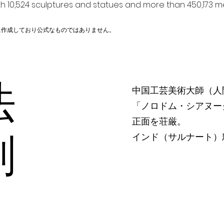
h 10,524 sculptures and statues and more than 450,173 me
に作成しており公式なものではありません。
法
中国工芸美術大師（人
「ノロドム・シアヌー
正面を荘厳。
彫刻
インド（サルナート）