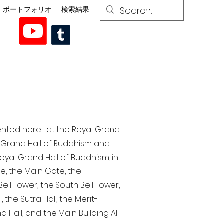
ポートフォリオ
検索結果
esented here at the Royal Grand
al Grand Hall of Buddhism and
yal Grand Hall of Buddhism, in
te, the Main Gate, the
ell Tower, the South Bell Tower,
the Sutra Hall, the Merit-
Hall, and the Main Building. All