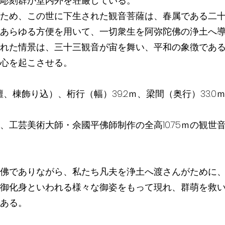
彫刻群が堂内外を荘厳している。
ため、この世に下生された観音菩薩は、春属である二
あらゆる方便を用いて、一切衆生を阿弥陀佛の浄土へ
れた情景は、三十三観音が宙を舞い、平和の象徴であ
心を起こさせる。
基壇、棟飾り込）、桁行（幅）39.2ｍ、梁間（奥行）33.0
、工芸美術大師・佘國平佛師制作の全高10.75ｍの観世
佛でありながら、私たち凡夫を浄土へ渡さんがために
御化身といわれる様々な御姿をもって現れ、群萌を救
ある。