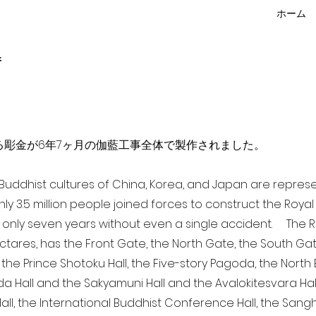
ホーム
f
点を超える彫金が6年7ヶ月の伽藍工事全体で製作されました。
a Buddhist cultures of China, Korea, and Japan are repr
ghly 3.5 million people joined forces to construct the Roy
 only seven years without even a single accident. The Ro
ectares, has the Front Gate, the North Gate, the South Ga
 the Prince Shotoku Hall, the Five-story Pagoda, the North B
da Hall and the Sakyamuni Hall and the Avalokitesvara Hall, 
ll, the International Buddhist Conference Hall, the Sangha 