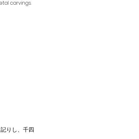
tal carvings.
お記りし、千四