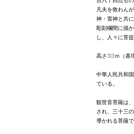
百六十四点もの
凡夫を救わんが
神・雷神と共に
彫刻欄間に描か
し、人々に菩提
高さ31.3ｍ（
中華人民共和国
ている。
観世音菩薩は、
され、三十三の
導かれる菩薩で