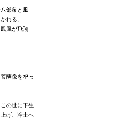
十八部衆と風
導かれる。
る鳳風が飛翔
ｍ
音菩薩像を祀っ
、この世に下生
い上げ、浄土へ