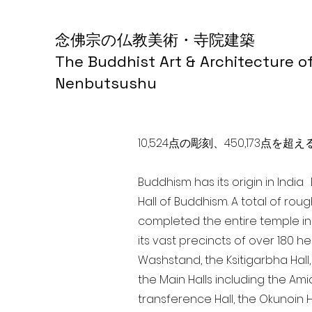
念佛宗の仏教美術・寺院建築
The Buddhist Art & Architecture o
Nenbutsushu
10,524点の彫刻、450,173
Buddhism has its origin in Indi
Hall of Buddhism. A total of rou
completed the entire temple in
its vast precincts of over 180 h
Washstand, the Ksitigarbha Hall,
the Main Halls including the Ami
transference Hall, the Okunoin Ha