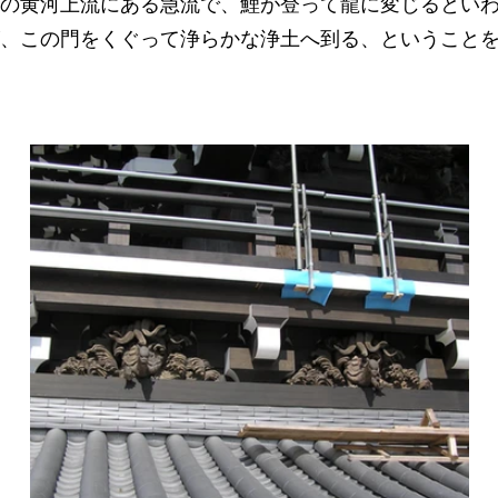
の黄河上流にある急流で、鯉が登って龍に変じるとい
、この門をくぐって浄らかな浄土へ到る、ということ