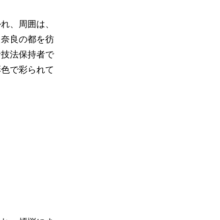
かれ、周囲は、
た奈良の都を彷
青技法保持者で
彩色で彩られて
。
。