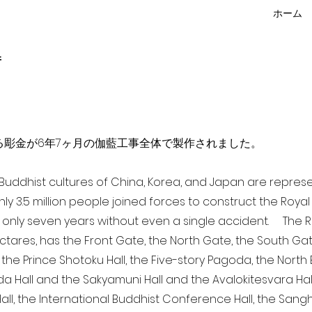
ホーム
f
点を超える彫金が6年7ヶ月の伽藍工事全体で製作されました。
a Buddhist cultures of China, Korea, and Japan are repr
ghly 3.5 million people joined forces to construct the Roy
 only seven years without even a single accident. The Ro
ectares, has the Front Gate, the North Gate, the South Ga
 the Prince Shotoku Hall, the Five-story Pagoda, the North B
da Hall and the Sakyamuni Hall and the Avalokitesvara Hall, 
ll, the International Buddhist Conference Hall, the Sangha 