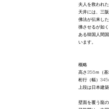
夫人を救われた
天井には、三阪
佛法が伝来した
彿させるが如く
ある韓国人間国
います。
概略
高さ35.6ｍ
桁行（幅）34.
上段は日本建築
壁面を覆う龍の