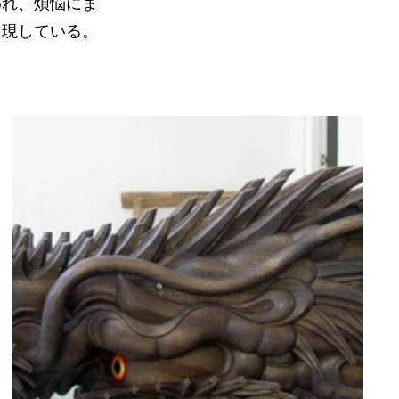
われ、煩悩にま
を現している。