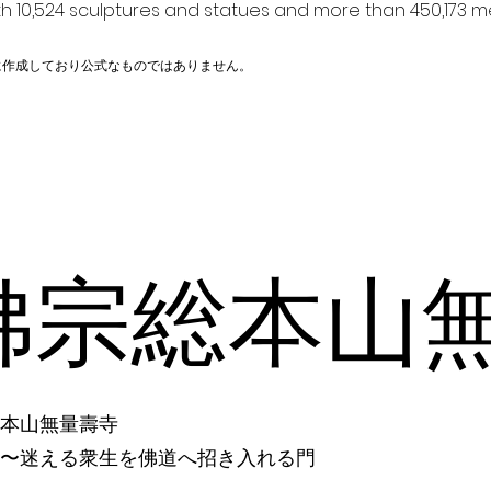
h 10,524 sculptures and statues and more than 450,173 me
に作成しており公式なものではありません。
佛宗総本山
本山無量壽寺
〜迷える衆生を佛道へ招き入れる門