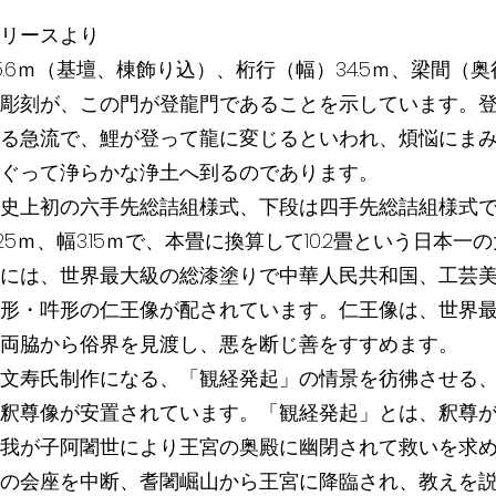
リースより
6ｍ（基壇、棟飾り込）、桁行（幅）34.5ｍ、梁間（奥行き
彫刻が、この門が登龍門であることを示しています。
る急流で、鯉が登って龍に変じるといわれ、煩悩にま
ぐって浄らかな浄土へ到るのであります。
史上初の六手先総詰組様式、下段は四手先総詰組様式
25ｍ、幅3.15ｍで、本畳に換算して10.2畳という日本
には、世界最大級の総漆塗りで中華人民共和国、工芸
形・吽形の仁王像が配されています。仁王像は、世界
両脇から俗界を見渡し、悪を断じ善をすすめます。
文寿氏制作になる、「観経発起」の情景を彷彿させる
釈尊像が安置されています。「観経発起」とは、釈尊
我が子阿闍世により王宮の奥殿に幽閉されて救いを求
の会座を中断、耆闍崛山から王宮に降臨され、教えを