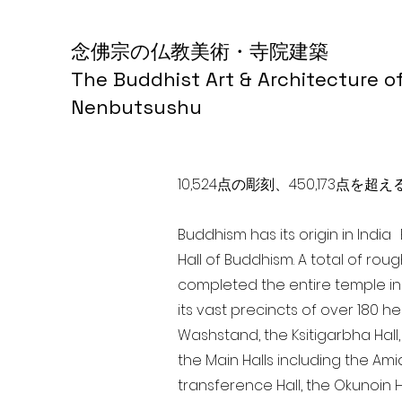
念佛宗の仏教美術・寺院建築
The Buddhist Art & Architecture o
Nenbutsushu
10,524点の彫刻、450,173
Buddhism has its origin in Indi
Hall of Buddhism. A total of rou
completed the entire temple in
its vast precincts of over 180 h
Washstand, the Ksitigarbha Hall,
the Main Halls including the Ami
transference Hall, the Okunoin Ha