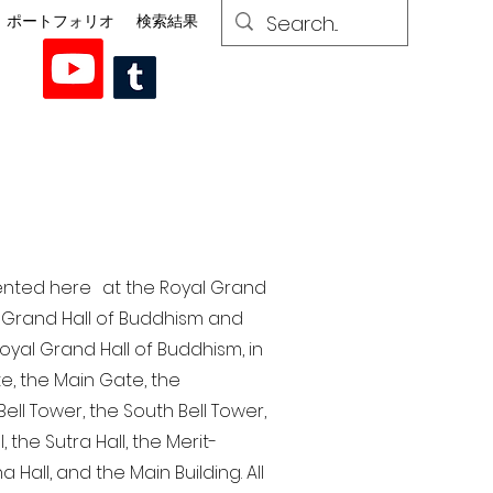
ポートフォリオ
検索結果
esented here at the Royal Grand
al Grand Hall of Buddhism and
yal Grand Hall of Buddhism, in
te, the Main Gate, the
ell Tower, the South Bell Tower,
the Sutra Hall, the Merit-
Hall, and the Main Building. All