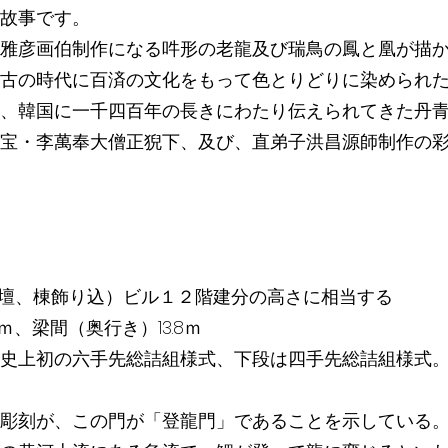
故事です。
雅彦画伯制作になる吽形の老龍及び瑞鳥の鳳と凰が描
古の時代に百済の文化をもって色とりどりに染められ
、韓国に一千四百年の長きにわたり伝えられてきた丹
宝・李萬奉大僧正猊下、及び、直弟子洪昌源師制作の
（基壇、棟飾り込）ビル１２階建分の高さに相当する
5ｍ、梁間（奥行き）13.8ｍ
史上初の六手先総詰組様式、下段は四手先総詰組様式
彫刻が、この門が「登龍門」であることを示している