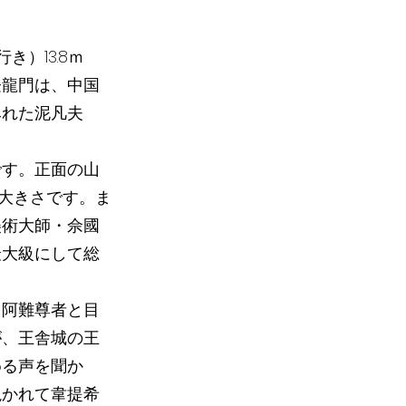
）13.8ｍ
登龍門は、中国
みれた泥凡夫
です。正面の山
一の大きさです。ま
美術大師・佘國
最大級にして総
、阿難尊者と目
が、王舎城の王
める声を聞か
説かれて韋提希