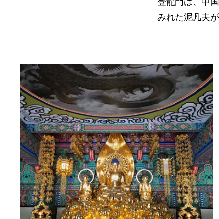
登龍門は、中国
みれた泥凡夫が