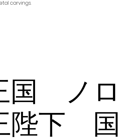
tal carvings.
王国 ノロ
王陛下 国