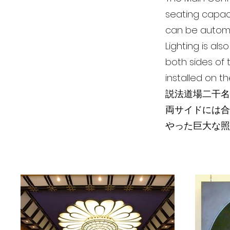
seating capaci
can be automat
Lighting is al
both sides of t
installed on th
説法道場二干名
両サイドには合
やった巨大な照