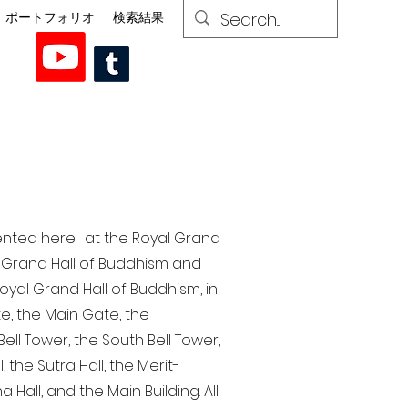
ポートフォリオ
検索結果
esented here at the Royal Grand
al Grand Hall of Buddhism and
yal Grand Hall of Buddhism, in
te, the Main Gate, the
ell Tower, the South Bell Tower,
the Sutra Hall, the Merit-
Hall, and the Main Building. All