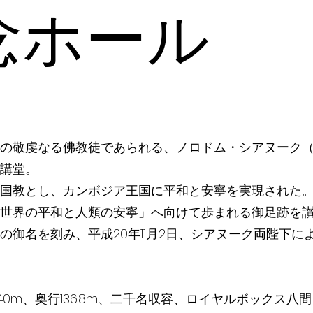
念ホール
の敬虔なる佛教徒であられる、ノロドム・シアヌーク
講堂。
国教とし、カンボジア王国に平和と安寧を実現された
世界の平和と人類の安寧」へ向けて歩まれる御足跡を
の御名を刻み、平成20年11月2日、シアヌーク両陛下に
幅40m、奥行136.8m、二千名収容、ロイヤルボックス八