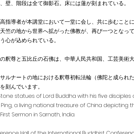
、壁、階段は全て御影石。床には蓮が刻まれている。
高指導者が本講堂において一堂に会し、共に歩むこと
天竺の地から世界へ拡がった佛教が、再び一つとなっ
う心が込められている。
の釈尊と五比丘の石佛は、中華人民共和国、工芸美術
サルナートの地における釈尊初転法輪（佛陀と成られ
を刻んでいます。
 Stone statues of Lord Buddha with his five disciples
 Ping, a living national treasure of China depicting 
irst Sermon in Sarnath, India.
rence Hall of the lnternational Buddhist Conference