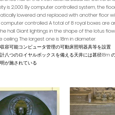
ty is 2,000. By computer controlled system, the fioor
ically lowered and replaced with another floor wit
so computer controlled. A total of 8 royal boxes are
he hall. Giant lightings in the shape of the lotus fio
e ceiling. The largest one is 18m in diameter.
収容可能コンピュータ管理の可動床照明器具等を設置
計八つのロイヤルボックスを備える天井には甚径18m 
明が施されている