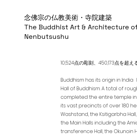
念佛宗の仏教美術・寺院建築
The Buddhist Art & Architecture o
Nenbutsushu
10,524点の彫刻、450,173
Buddhism has its origin in Indi
Hall of Buddhism. A total of rou
completed the entire temple in
its vast precincts of over 180 h
Washstand, the Ksitigarbha Hall,
the Main Halls including the Ami
transference Hall, the Okunoin Ha