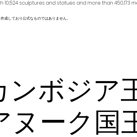
h 10,524 sculptures and statues and more than 450,173 me
に作成しており公式なものではありません。
カンボジア
アヌーク国