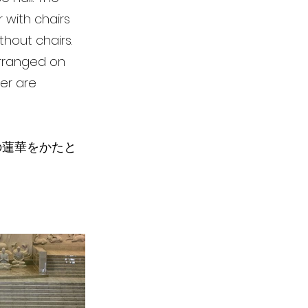
 with chairs
hout chairs.
 arranged on
wer are
の蓮華をかたと