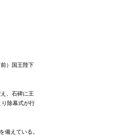
（前）国王陛下
。
讃え、石碑に王
より除幕式が行
間を備えている。