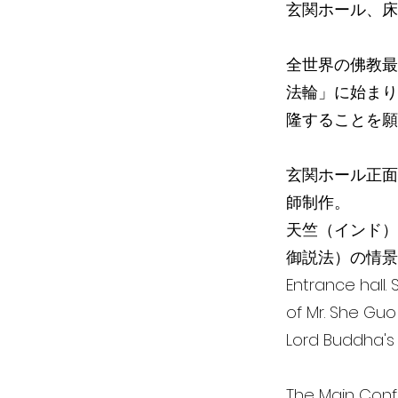
玄関ホール、床
全世界の佛教最
法輪」に始まり
隆することを願
玄関ホール正面
師制作。
天竺（インド）
御説法）の情景
Entrance hall.
of Mr. She Guo
Lord Buddha's F
The Main Confe