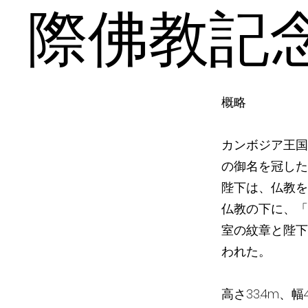
際佛教記
概略
カンボジア王国
の御名を冠した
陛下は、仏教を
仏教の下に、「
室の紋章と陛下
われた。
高さ33.4m、