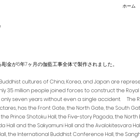
ホーム
f
点を超える彫金が6年7ヶ月の伽藍工事全体で製作されました。
a Buddhist cultures of China, Korea, and Japan are repr
ghly 3.5 million people joined forces to construct the Roy
 only seven years without even a single accident. The Ro
ectares, has the Front Gate, the North Gate, the South Ga
 the Prince Shotoku Hall, the Five-story Pagoda, the North B
da Hall and the Sakyamuni Hall and the Avalokitesvara Hall, 
ll, the International Buddhist Conference Hall, the Sangha 