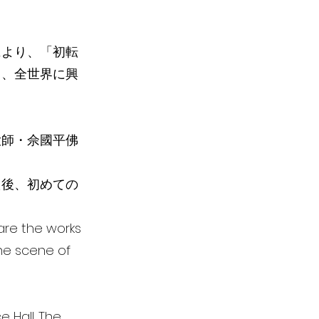
により、「初転
て、全世界に興
大師・佘國平佛
た後、初めての
 are the works
the scene of
 Hall. The