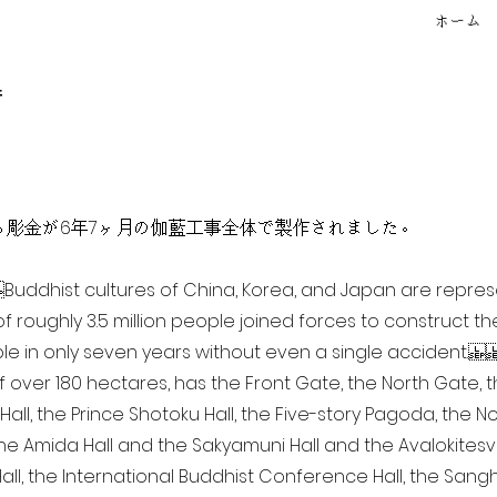
ホーム
f
点を超える彫金が6年7ヶ月の伽藍工事全体で製作されました。
ia Buddhist cultures of China, Korea, and Japan are repr
of roughly 3.5 million people joined forces to construct t
e in only seven years without even a single accident. 
of over 180 hectares, has the Front Gate, the North Gate,
all, the Prince Shotoku Hall, the Five-story Pagoda, the Nor
the Amida Hall and the Sakyamuni Hall and the Avalokitesvar
ll, the International Buddhist Conference Hall, the Sangha 