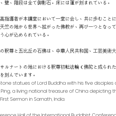
、壁、階段は全て御影石。床には蓮が刻まれている。
高指導者が本講堂において一堂に会し、共に歩むこと
天竺の地から世界へ拡がった佛教が、再び一つとなっ
う心が込められている。
の釈尊と五比丘の石佛は、中華人民共和国、工芸美術
サルナートの地における釈尊初転法輪（佛陀と成られ
を刻んでいます。
 Stone statues of Lord Buddha with his five disciples
 Ping, a living national treasure of China depicting 
irst Sermon in Sarnath, India.
rence Hall of the lnternational Buddhist Conference