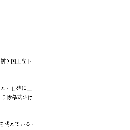
（前）国王陛下
。
讃え、石碑に王
より除幕式が行
間を備えている。