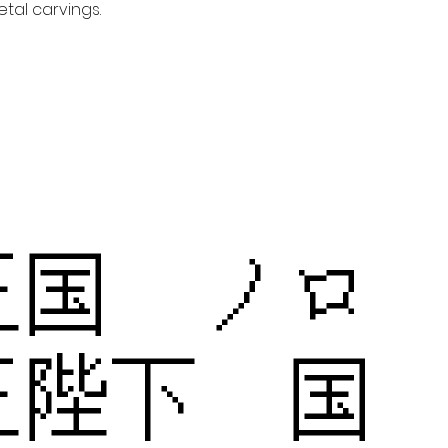
tal carvings.
王国 ノロ
王陛下 国