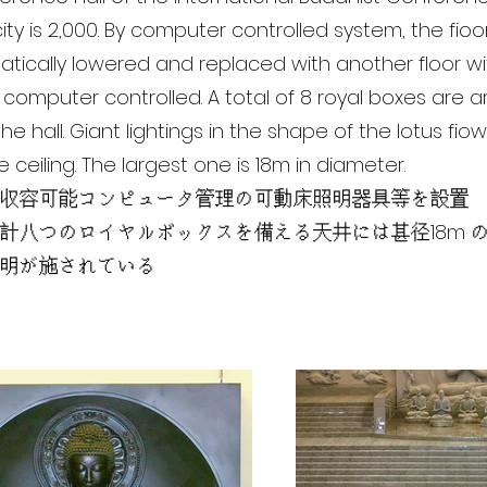
ty is 2,000. By computer controlled system, the fioor
ically lowered and replaced with another floor wit
so computer controlled. A total of 8 royal boxes are
he hall. Giant lightings in the shape of the lotus fio
e ceiling. The largest one is 18m in diameter.
収容可能コンピュータ管理の可動床照明器具等を設置
計八つのロイヤルボックスを備える天井には甚径18m 
明が施されている