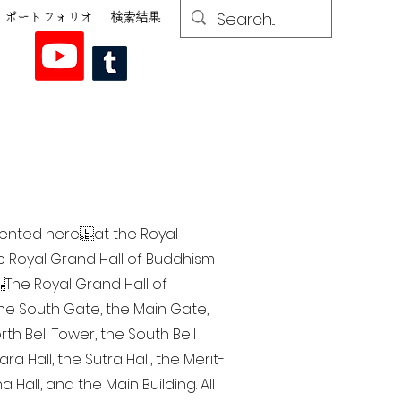
ポートフォリオ
検索結果
esented here at the Royal
he Royal Grand Hall of Buddhism
The Royal Grand Hall of
 the South Gate, the Main Gate,
th Bell Tower, the South Bell
a Hall, the Sutra Hall, the Merit-
Hall, and the Main Building. All