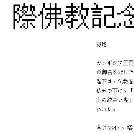
際佛教記
概略
カンボジア王国
の御名を冠した
陛下は、仏教を
仏教の下に、「
室の紋章と陛下
われた。
高さ33.4m、