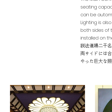
seating capaci
can be automat
Lighting is al
both sides of t
installed on th
説法道場二干名
両サイドには合
やった巨大な照