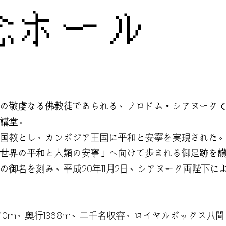
念ホール
の敬虔なる佛教徒であられる、ノロドム・シアヌーク
講堂。
国教とし、カンボジア王国に平和と安寧を実現された
世界の平和と人類の安寧」へ向けて歩まれる御足跡を
の御名を刻み、平成20年11月2日、シアヌーク両陛下に
幅40m、奥行136.8m、二千名収容、ロイヤルボックス八