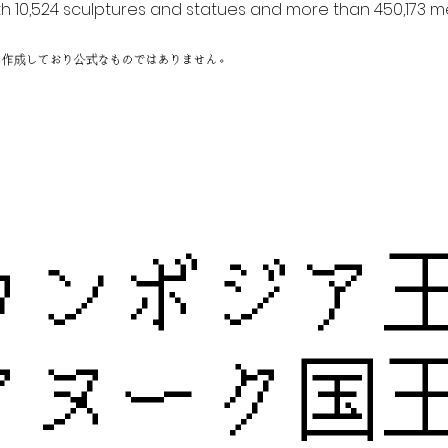
h 10,524 sculptures and statues and more than 450,173 me
に作成しており公式なものではありません。
カンボジア
アヌーク国