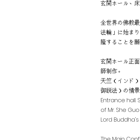
玄関ホール、床
全世界の佛教最
法輪」に始まり
隆することを願
玄関ホール正面
師制作。
天竺（インド）
御説法）の情景
Entrance hall.
of Mr. She Guo
Lord Buddha's F
The Main Confe