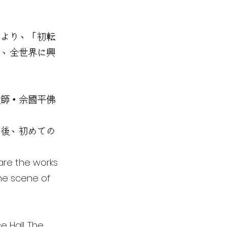
により、「初転
て、全世界に興
大師・佘國平佛
た後、初めての
 are the works
the scene of
 Hall. The