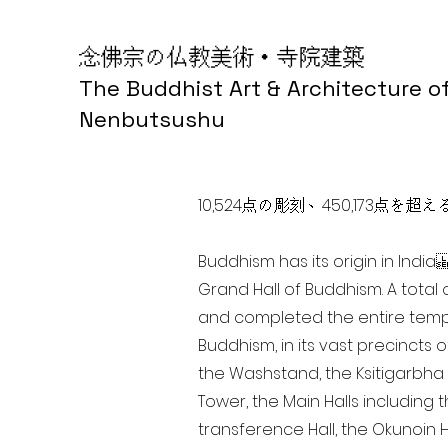
念佛宗の仏教美術・寺院建築
The Buddhist Art & Architecture o
Nenbutsushu
10,524点の彫刻、450,173
Buddhism has its origin in Ind
Grand Hall of Buddhism. A total 
and completed the entire templ
Buddhism, in its vast precincts 
the Washstand, the Ksitigarbha H
Tower, the Main Halls including 
transference Hall, the Okunoin Ha