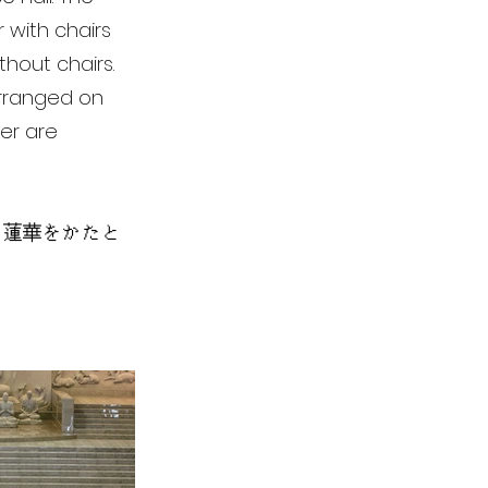
 with chairs
hout chairs.
 arranged on
wer are
の蓮華をかたと