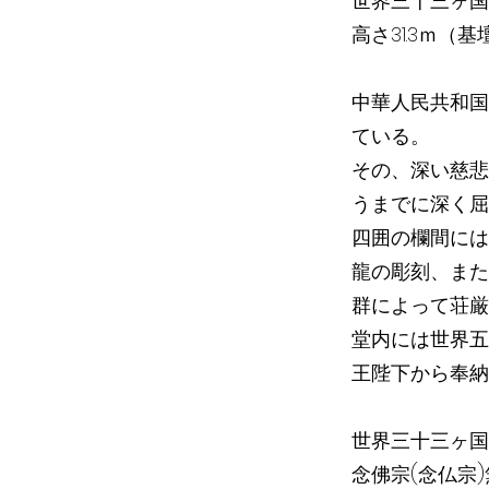
世界三十三ヶ国
高さ31.3ｍ（
中華人民共和国
ている。
その、深い慈悲
うまでに深く屈
四囲の欄間には
龍の彫刻、また
群によって荘厳
堂内には世界五
王陛下から奉納
世界三十三ヶ国
念佛宗(念仏宗