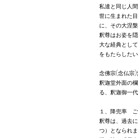
私達と同じ人間
世に生まれた目
に、その大涅槃
釈尊はお姿を隠
大な経典として
をもたらしたい
念佛宗(念仏宗
釈迦堂外面の欄
る、釈迦御一代
１、降兜率 ご
釈尊は、過去に
つ）となられま