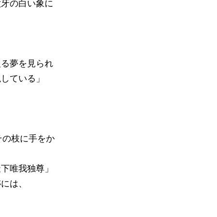
六牙の白い象に
入る夢を見られ
現している」
その枝に手をか
天下唯我独尊」
跡には、