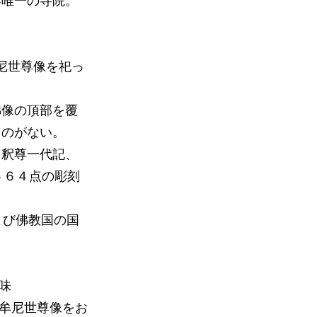
界唯一の寺院。
ｍ
牟尼世尊像を祀っ
佛像の頂部を覆
ものがない。
、釈尊一代記、
４６４点の彫刻
よび佛教国の国
味
迦牟尼世尊像をお