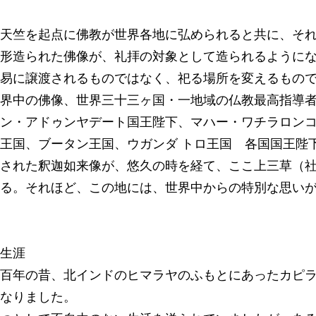
天竺を起点に佛教が世界各地に弘められると共に、そ
形造られた佛像が、礼拝の対象として造られるように
易に譲渡されるものではなく、祀る場所を変えるもの
界中の佛像、世界三十三ヶ国・一地域の仏教最高指導
ン・アドゥンヤデート国王陛下、マハー・ワチラロン
王国、ブータン王国、ウガンダ トロ王国 各国国王陛
された釈迦如来像が、悠久の時を経て、ここ上三草（
る。それほど、この地には、世界中からの特別な思い
生涯
百年の昔、北インドのヒマラヤのふもとにあったカピ
なりました。