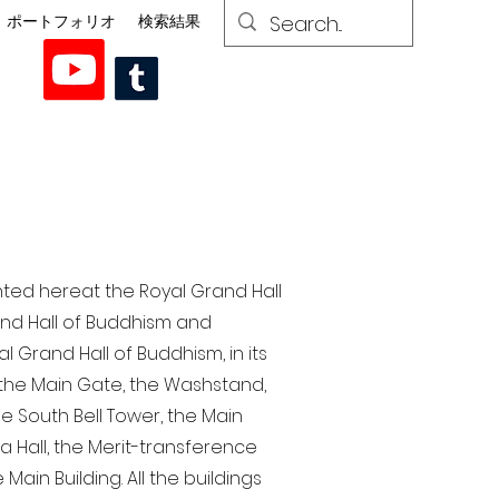
ポートフォリオ
検索結果
nted here at the Royal Grand Hall
rand Hall of Buddhism and
 Grand Hall of Buddhism, in its
, the Main Gate, the Washstand,
the South Bell Tower, the Main
ra Hall, the Merit-transference
Main Building. All the buildings