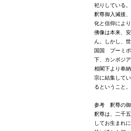
祀りしている。
釈尊御入滅後、
化と信仰により
佛像は本来、安
ん。しかし、世
国国 プーミポ
下、カンボジア
相閣下より奉納
宗に結集してい
るということ。
参考 釈尊の御
釈尊は、二千五
してお生まれに