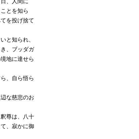
る日、人間に
ることを知ら
べてを投げ捨て
ないと知られ、
とき、ブッダガ
の境地に達せら
すら、自ら悟ら
無辺な慈悲のお
た釈尊は、八十
にて、寂かに御