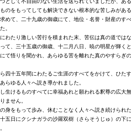
つとして不自由のない生活を送られていましたが、あ
ものをもってしても解決できない根本的な苦しみがあ
求めて、二十九歳の御歳にて、地位・名誉・財産のす
た。
にわたり激しい苦行を積まれた末、苦伝は真の道では
って、三十五歳の御歳、十二月八日、暁の明星が輝く
にて悟りを聞かれ、あらゆる苦を離れた真のやすらぎ
ら四十五年間にわたるご生涯のすべてをかけて、ひた
あらゆる人々へ説き導かれました。
し生けるものすべてに幸福あれと願われる釈尊の広大
りません。
の身をもって歩み、休むことなく人々へ説き続けられ
十五日にクシナガラの沙羅双樹（さらそうじゅ）の下
。