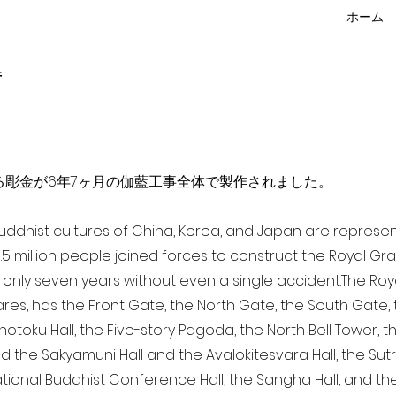
ホーム
f
点を超える彫金が6年7ヶ月の伽藍工事全体で製作されました。
 Buddhist cultures of China, Korea, and Japan are represe
3.5 million people joined forces to construct the Royal G
only seven years without even a single accident. The Royal
ares, has the Front Gate, the North Gate, the South Gate
Shotoku Hall, the Five-story Pagoda, the North Bell Tower, 
nd the Sakyamuni Hall and the Avalokitesvara Hall, the Sut
national Buddhist Conference Hall, the Sangha Hall, and the 