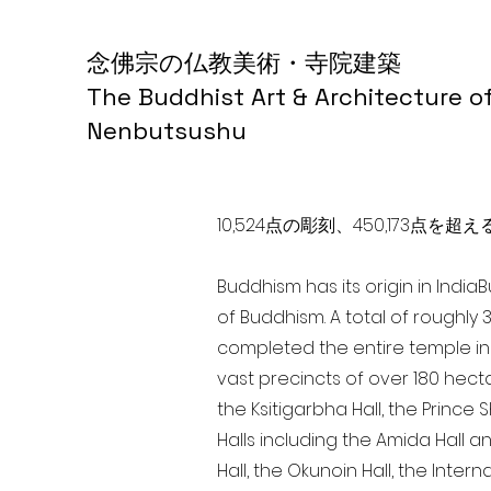
念佛宗の仏教美術・寺院建築
The Buddhist Art & Architecture o
Nenbutsushu
10,524点の彫刻、450,173
Buddhism has its origin in India
of Buddhism. A total of roughly 
completed the entire temple in 
vast precincts of over 180 hect
the Ksitigarbha Hall, the Prince 
Halls including the Amida Hall a
Hall, the Okunoin Hall, the Inter