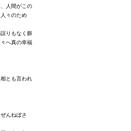
末、人間がこの
る人々のため
。
の誤りもなく膨
人々へ真の幸福
。
八相とも言われ
（ぜんねぼさ