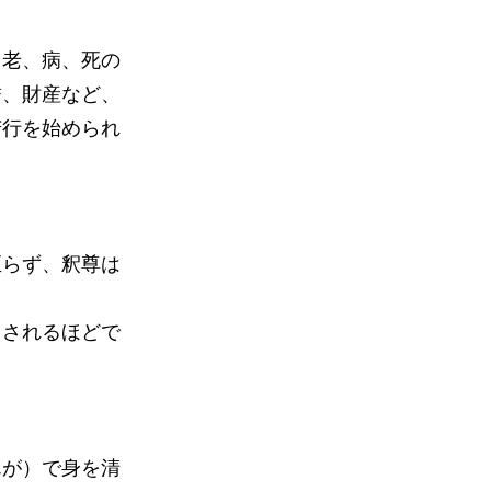
、老、病、死の
誉、財産など、
苦行を始められ
至らず、釈尊は
。
とされるほどで
んが）で身を清