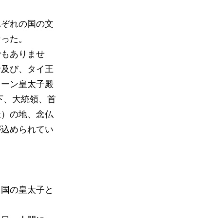
れぞれの国の文
なった。
でもありませ
者及び、タイ王
コーン皇太子殿
下、大統領、首
社）の地、念仏
が込められてい
ラ国の皇太子と