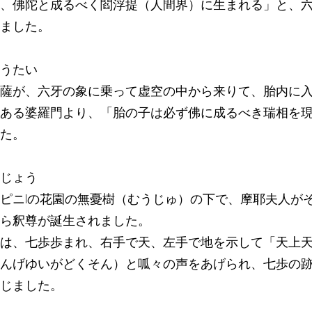
、佛陀と成るべく閻浮提（人間界）に生まれる」と、
ました。
うたい
薩が、六牙の象に乗って虚空の中から来りて、胎内に
ある婆羅門より、「胎の子は必ず佛に成るべき瑞相を
た。
じょう
ピニlの花園の無憂樹（むうじゅ）の下で、摩耶夫人が
ら釈尊が誕生されました。
は、七歩歩まれ、右手で天、左手で地を示して「天上
んげゆいがどくそん）と呱々の声をあげられ、七歩の
じました。