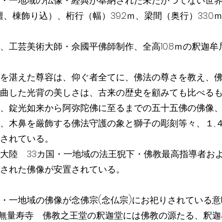
・一地域の仏像・経典が奉納された未だかつてない世
基壇、棟飾り込）、桁行（幅）39.2ｍ、梁間（奥行）33.0
、工芸美術大師・佘國平佛師制作、全高10.8ｍの釈迦
を湛えた尊容は、仰ぐ者全てに、佛法の尊さを教え、
曲した光背の美しさは、古来の歴史を顧みても比べる
、錠光如来から阿弥陀佛に至るまでの五十五佛の佛像
、木鼻を厳飾する佛法守護の象と獅子の彫刻等々、１,
されている。
大陸 33カ国・一地域の法王猊下・佛教最高指導者お
された佛像が安置されている。
・一地域の佛像が念佛宗(念仏宗)にお祀りされている意
)無量寿寺 佛教之王堂の釈迦堂には佛教の源たる、釈