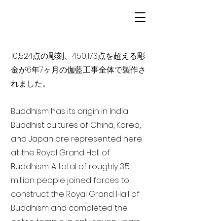
10,524点の彫刻、450,173点を超える彫
金が6年7ヶ月の伽藍工事全体で製作さ
れました。
Buddhism has its origin in India
Buddhist cultures of China, Korea,
and Japan are represented here
at the Royal Grand Hall of
Buddhism. A total of roughly 3.5
million people joined forces to
construct the Royal Grand Hall of
Buddhism and completed the