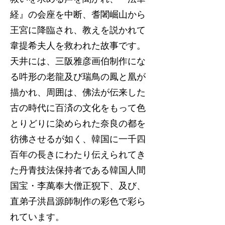
経』の会座を中断、耆闍崛山から
王宮に降臨され、教えを説かれて
韋提希夫人を救われた故事です。
天井には、三阪雅彦画伯制作にな
る吽形の老龍及び瑞鳥の鳳と凰が
描かれ、周囲は、佛法が伝来した
古の時代に百済の文化をもって色
とりどりに染められた奈良の都を
彷彿させるが如く、韓国に一千四
百年の長きにわたり伝えられてき
た丹青技法保持者である韓国人間
国宝・李萬奉大僧正猊下、及び、
直弟子洪昌源師制作の彩色で彩ら
れています。