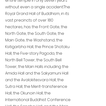
entire temple in only seven years
without even a single accident. The
Royal Grand Hall of Buddhism, in its
vast precincts of over 180
hectares, has the Front Gate, the
North Gate, the South Gate, the
Main Gate, the Washstand, the
Ksitigarbha Hall, the Prince Shotoku
Hall, the Five-story Pagoda, the
North Bell Tower, the South Bell
Tower, the Main Halls including the
Amida Hall and the Sakyamuni Hall
and the Avalokitesvara Hall, the
Sutra Hall, the Merit-transference
Hall, the Okunoin Hall, the
International Buddhist Conference