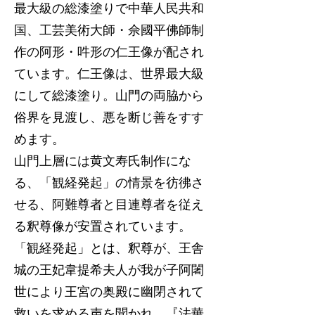
最大級の総漆塗りで中華人民共和
国、工芸美術大師・佘國平佛師制
作の阿形・吽形の仁王像が配され
ています。仁王像は、世界最大級
にして総漆塗り。山門の両脇から
俗界を見渡し、悪を断じ善をすす
めます。
山門上層には黄文寿氏制作にな
る、「観経発起」の情景を彷彿さ
せる、阿難尊者と目連尊者を従え
る釈尊像が安置されています。
「観経発起」とは、釈尊が、王舎
城の王妃韋提希夫人が我が子阿闍
世により王宮の奥殿に幽閉されて
救いを求める声を聞かれ、『法華