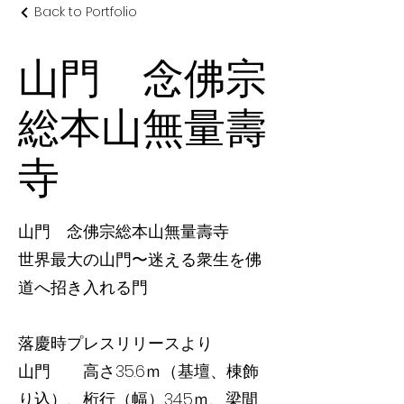
Back to Portfolio
山門 念佛宗
総本山無量壽
寺
山門 念佛宗総本山無量壽寺
世界最大の山門〜迷える衆生を佛
道へ招き入れる門
落慶時プレスリリースより
山門 高さ35.6ｍ（基壇、棟飾
り込）、桁行（幅）34.5ｍ、梁間