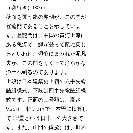
（奥行き）13.8ｍ
壁面を覆う龍の彫刻が、この門が
登龍門であることを示していま
す。登龍門は、中国の黄河上流に
ある急流で、鯉が登って龍に変じ
るといわれ、煩悩にまみれた泥凡
夫が、この門をくぐって浄らかな
浄土へ到るのであります。
上段は日本建築史上初の六手先総
詰組様式、下段は四手先総詰組様
式です。正面の山号額は、高さ
5.25ｍ、幅3.15ｍで、本畳に換算し
て10.2畳という日本一の大きさで
す。また、山門の両脇には、世界