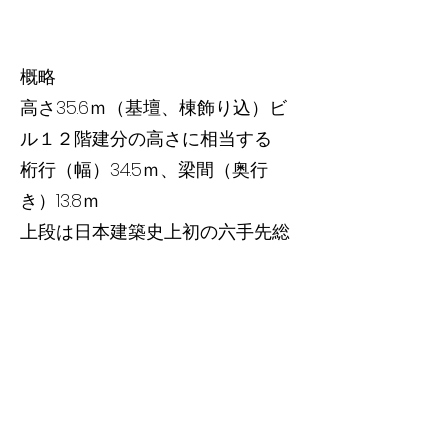
概略
高さ35.6ｍ（基壇、棟飾り込）ビ
ル１２階建分の高さに相当する
桁行（幅）34.5ｍ、梁間（奥行
き）13.8ｍ
上段は日本建築史上初の六手先総
詰組様式、下段は四手先総詰組様
式。
壁面を覆う龍の彫刻が、この門が
「登龍門」であることを示してい
る。