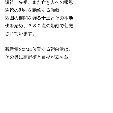
遠祖、先祖、また亡き人への報恩
謝徳の廻向を勤修する伽藍。
四囲の欄間を飾る十王とその本地
佛を始め、３８０点の彫刻で荘厳
されています。
観音堂の北に位置する廻向堂は、
その奥に高野槙と台杉が立ち並
び、
ホロホロと なく山鳥の声聞か
ば 父かとぞ思ふ 母かとぞ思ふ
との行基菩薩の御歌にも相応し
く、幽玄に件んでいる。