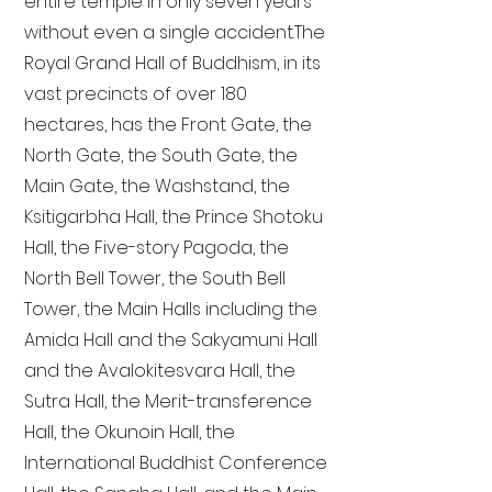
entire temple in only seven years
without even a single accident. The
Royal Grand Hall of Buddhism, in its
vast precincts of over 180
hectares, has the Front Gate, the
North Gate, the South Gate, the
Main Gate, the Washstand, the
Ksitigarbha Hall, the Prince Shotoku
Hall, the Five-story Pagoda, the
North Bell Tower, the South Bell
Tower, the Main Halls including the
Amida Hall and the Sakyamuni Hall
and the Avalokitesvara Hall, the
Sutra Hall, the Merit-transference
Hall, the Okunoin Hall, the
International Buddhist Conference