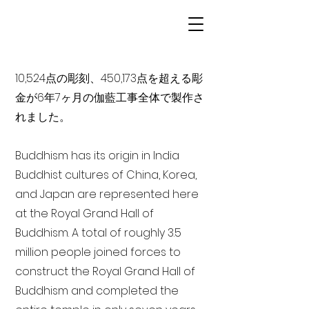
10,524点の彫刻、450,173点を超える彫
金が6年7ヶ月の伽藍工事全体で製作さ
れました。
Buddhism has its origin in India
Buddhist cultures of China, Korea,
and Japan are represented here
at the Royal Grand Hall of
Buddhism. A total of roughly 3.5
million people joined forces to
construct the Royal Grand Hall of
Buddhism and completed the