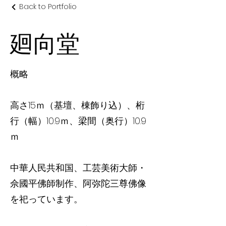
Back to Portfolio
廻向堂
概略
高さ15ｍ（基壇、棟飾り込）、桁
行（幅）10.9ｍ、梁間（奥行）10.9
ｍ
中華人民共和国、工芸美術大師・
佘國平佛師制作、阿弥陀三尊佛像
を祀っています。