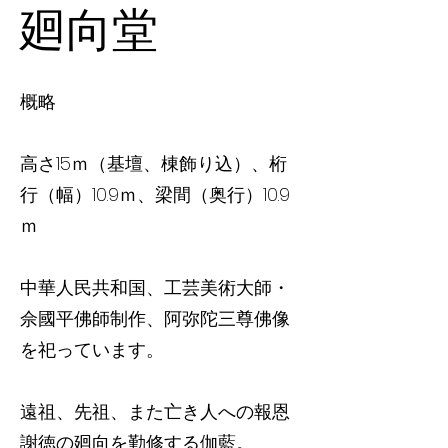
廻向堂
概略
高さ15ｍ（基壇、棟飾り込）、桁
行（幅）10.9ｍ、梁間（奥行）10.9
ｍ
中華人民共和国、工芸美術大師・
佘國平佛師制作、阿弥陀三尊佛像
を祀っています。
遠祖、先祖、また亡き人への報恩
謝徳の廻向を勤修する伽藍。