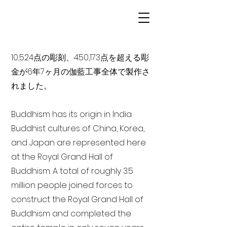
10,524点の彫刻、450,173点を超える彫
金が6年7ヶ月の伽藍工事全体で製作さ
れました。
Buddhism has its origin in India
Buddhist cultures of China, Korea,
and Japan are represented here
at the Royal Grand Hall of
Buddhism. A total of roughly 3.5
million people joined forces to
construct the Royal Grand Hall of
Buddhism and completed the