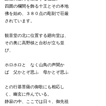
四囲の欄間を飾る十王とその本地
佛を始め、３８０点の彫刻で荘厳
されています。
観音堂の北に位置する廻向堂は、
その奥に高野槙と台杉が立ち並
び、
ホロホロと なく山鳥の声聞か
ば 父かとぞ思ふ 母かとぞ思ふ
との行基菩薩の御歌にも相応し
く、幽玄に件んでいる。
静寂の中、ここでは日々、御先祖