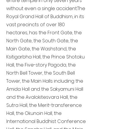
entire temple in only seven years
without even a single accident. The
Royal Grand Hall of Buddhism, in its
vast precincts of over 180
hectares, has the Front Gate, the
North Gate, the South Gate, the
Main Gate, the Washstand, the
Ksitigarbha Hall, the Prince Shotoku
Hall, the Five-story Pagoda, the
North Bell Tower, the South Bell
Tower, the Main Halls including the
Amida Hall and the Sakyamuni Hall
and the Avalokitesvara Hall, the
Sutra Hall, the Merit-transference
Hall, the Okunoin Hall, the
International Buddhist Conference