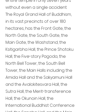
entire temple in only seven years
without even a single accident.
The Royal Grand Hall of Buddhism,
in its vast precincts of over 180
hectares, has the Front Gate, the
North Gate, the South Gate, the
Main Gate, the Washstand, the
Ksitigarbha Hall, the Prince Shotoku
Hall, the Five-story Pagoda, the
North Bell Tower, the South Bell
Tower, the Main Halls including the
Amida Hall and the Sakyamuni Hall
and the Avalokitesvara Hall, the
Sutra Hall, the Merit-transference
Hall, the Okunoin Hall, the
International Buddhist Conference