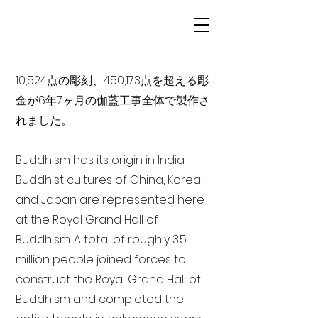
10,524点の彫刻、450,173点を超える彫
金が6年7ヶ月の伽藍工事全体で製作さ
れました。
Buddhism has its origin in India
Buddhist cultures of China, Korea,
and Japan are represented here
at the Royal Grand Hall of
Buddhism. A total of roughly 3.5
million people joined forces to
construct the Royal Grand Hall of
Buddhism and completed the