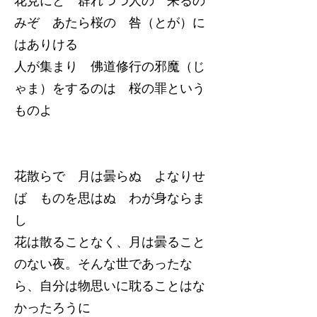
花見にと 群れつつ人の 来るの
みぞ あたら桜の 咎（とが）に
はありける
人が集まり 佛道修行の邪魔（じ
ゃま）をするのは 桜の罪という
ものよ
花散らで 月は曇らぬ よなりせ
ば ものを思はぬ わが身ならま
し
花は散ることなく、月は曇ること
のない夜。そんな世であったな
ら、自分は物思いに耽ることはな
かったろうに