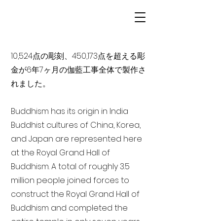
10,524点の彫刻、450,173点を超える彫
金が6年7ヶ月の伽藍工事全体で製作さ
れました。
Buddhism has its origin in India
Buddhist cultures of China, Korea,
and Japan are represented here
at the Royal Grand Hall of
Buddhism. A total of roughly 3.5
million people joined forces to
construct the Royal Grand Hall of
Buddhism and completed the