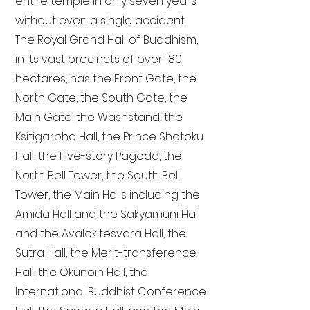
entire temple in only seven years
without even a single accident.
The Royal Grand Hall of Buddhism,
in its vast precincts of over 180
hectares, has the Front Gate, the
North Gate, the South Gate, the
Main Gate, the Washstand, the
Ksitigarbha Hall, the Prince Shotoku
Hall, the Five-story Pagoda, the
North Bell Tower, the South Bell
Tower, the Main Halls including the
Amida Hall and the Sakyamuni Hall
and the Avalokitesvara Hall, the
Sutra Hall, the Merit-transference
Hall, the Okunoin Hall, the
International Buddhist Conference