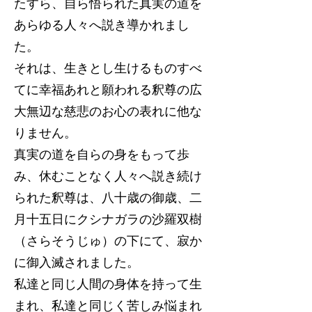
たすら、自ら悟られた真実の道を
あらゆる人々へ説き導かれまし
た。
それは、生きとし生けるものすべ
てに幸福あれと願われる釈尊の広
大無辺な慈悲のお心の表れに他な
りません。
真実の道を自らの身をもって歩
み、休むことなく人々へ説き続け
られた釈尊は、八十歳の御歳、二
月十五日にクシナガラの沙羅双樹
（さらそうじゅ）の下にて、寂か
に御入滅されました。
私達と同じ人間の身体を持って生
まれ、私達と同じく苦しみ悩まれ