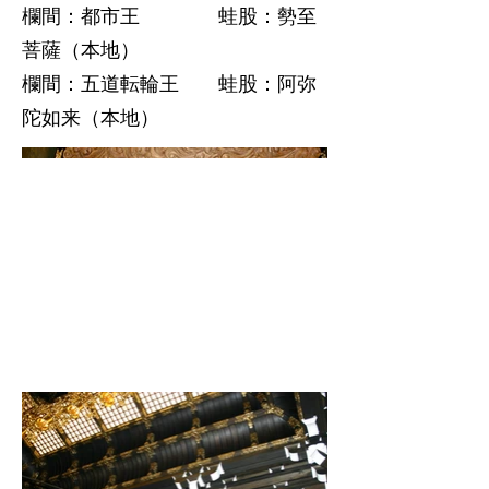
欄間：都市王 蛙股：勢至
菩薩（本地）
欄間：五道転輪王 蛙股：阿弥
陀如来（本地）