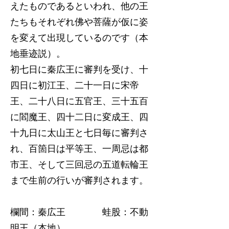
えたものであるといわれ、他の王
たちもそれぞれ佛や菩薩が仮に姿
を変えて出現しているのです（本
地垂迹説）。
初七日に秦広王に審判を受け、十
四日に初江王、二十一日に宋帝
王、二十八日に五官王、三十五百
に閻魔王、四十二日に変成王、四
十九日に太山王と七日毎に審判さ
れ、百箇日は平等王、一周忌は都
市王、そして三回忌の五道転輪王
まで生前の行いが審判されます。
欄間：秦広王 蛙股：不動
明王（本地）