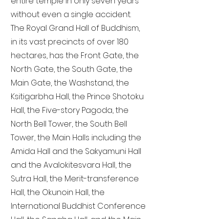
entire temple in only seven years
without even a single accident.
The Royal Grand Hall of Buddhism,
in its vast precincts of over 180
hectares, has the Front Gate, the
North Gate, the South Gate, the
Main Gate, the Washstand, the
Ksitigarbha Hall, the Prince Shotoku
Hall, the Five-story Pagoda, the
North Bell Tower, the South Bell
Tower, the Main Halls including the
Amida Hall and the Sakyamuni Hall
and the Avalokitesvara Hall, the
Sutra Hall, the Merit-transference
Hall, the Okunoin Hall, the
International Buddhist Conference