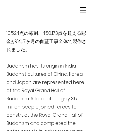
10,524点の彫刻、450,173点を超える彫
金が6年7ヶ月の伽藍工事全体で製作さ
れました。
Buddhism has its origin in India
Buddhist cultures of China, Korea,
and Japan are represented here
at the Royal Grand Hall of
Buddhism. A total of roughly 3.5
million people joined forces to
construct the Royal Grand Hall of
Buddhism and completed the