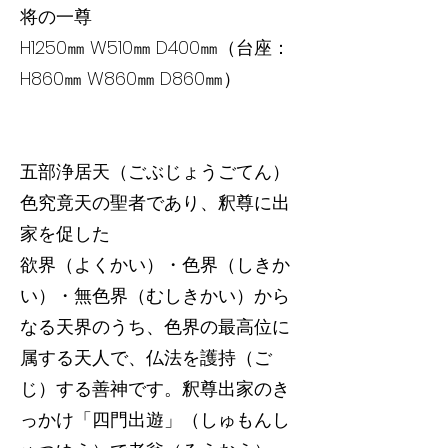
将の一尊
H1250㎜ W510㎜ D400㎜（台座：
H860㎜ W860㎜ D860㎜）
五部浄居天（ごぶじょうごてん）
色究竟天の聖者であり、釈尊に出
家を促した
欲界（よくかい）・色界（しきか
い）・無色界（むしきかい）から
なる天界のうち、色界の最高位に
属する天人で、仏法を護持（ご
じ）する善神です。釈尊出家のき
っかけ「四門出遊」（しゅもんし