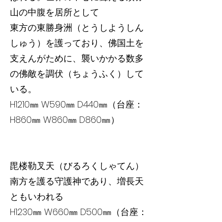
山の中腹を居所として
東方の東勝身洲（とうしようしん
しゅう）を護っており、佛国土を
支えんがために、襲いかかる数多
の佛敵を調伏（ちょうふく）して
いる。
H1210㎜ W590㎜ D440㎜（台座：
H860㎜ W860㎜ D860㎜）
毘楼勒叉天（びるろくしゃてん）
南方を護る守護神であり、増長天
ともいわれる
H1230㎜ W660㎜ D500㎜（台座：