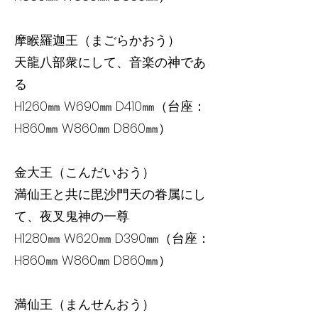
摩睺羅迦王（まごらかおう）
天龍八部衆にして、音楽の神であ
る
H1260㎜ W690㎜ D410㎜（台座：
H860㎜ W860㎜ D860㎜）
金大王（こんだいおう）
満仙王と共に毘沙門天の眷属にし
て、夜叉鬼神の一尊
H1280㎜ W620㎜ D390㎜（台座：
H860㎜ W860㎜ D860㎜）
満仙王（まんせんおう）