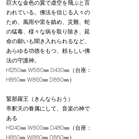
巨大な金色の翼で虚空を飛ぶと言
われている。佛法を信じる人々の
ため、風雨や雷を鎮め、災難、蛇
の猛毒、様々な病を取り除き、延
命の願いも聞き入れられるなど、
あらゆる功徳をもつ、頼もしい佛
法の守護神。
H1250㎜ W560㎜ D430㎜（台座：
H860㎜ W860㎜ D860㎜）
緊那羅王（きんならおう）
帝釈天の眷属にして、音楽の神で
ある
H1240㎜ W600㎜ D480㎜（台座：
H860㎜ W860㎜ D860㎜）