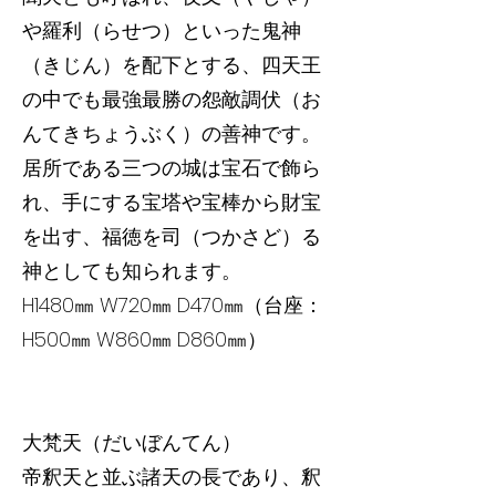
や羅利（らせつ）といった鬼神
（きじん）を配下とする、四天王
の中でも最強最勝の怨敵調伏（お
んてきちょうぶく）の善神です。
居所である三つの城は宝石で飾ら
れ、手にする宝塔や宝棒から財宝
を出す、福徳を司（つかさど）る
神としても知られます。
H1480㎜ W720㎜ D470㎜（台座：
H500㎜ W860㎜ D860㎜）
大梵天（だいぼんてん）
帝釈天と並ぶ諸天の長であり、釈