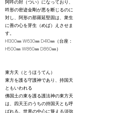
阿吽の対（つい）になっており、
吽形の密迹金剛が悪を断じるのに
対し、阿形の那羅延堅固は、衆生
に善の心を芽生（めば）えさせま
す。
H1300㎜ W630㎜ D410㎜（台座：
H500㎜ W860㎜ D860㎜）
東方天（とうほうてん）
東方を護る守護神であり、持国天
ともいわれる
佛国土の東を護る護法神の東方天
は、四天王のうちの持国天とも呼
ばれる。世界の中心に聳える須弥