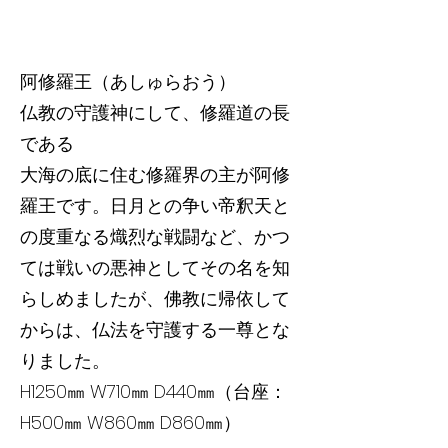
阿修羅王（あしゅらおう）
仏教の守護神にして、修羅道の長
である
大海の底に住む修羅界の主が阿修
羅王です。日月との争い帝釈天と
の度重なる熾烈な戦闘など、かつ
ては戦いの悪神としてその名を知
らしめましたが、佛教に帰依して
からは、仏法を守護する一尊とな
りました。
H1250㎜ W710㎜ D440㎜（台座：
H500㎜ W860㎜ D860㎜）