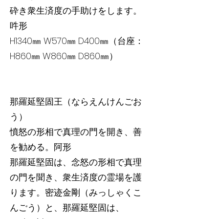
砕き衆生済度の手助けをします。
吽形
H1340㎜ W570㎜ D400㎜（台座：
H860㎜ W860㎜ D860㎜）
那羅延堅固王（ならえんけんごお
う）
憤怒の形相で真理の門を開き、善
を勧める。阿形
那羅延堅固は、念怒の形相で真理
の門を聞き、衆生済度の霊場を護
ります。密迹金剛（みっしゃくこ
んごう）と、那羅延堅固は、