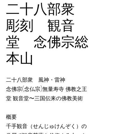
二十八部衆
彫刻 観音
堂 念佛宗総
本山
二十八部衆 風神・雷神
念佛宗(念仏宗)無量寿寺 佛教之王
堂 観音堂〜三国伝来の佛教美術
概要
千手観音（せんじゅけんぞく）の