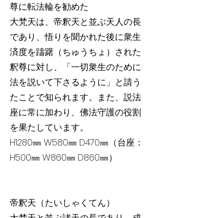
尊に転法輪を勧めた
大梵天は、帝釈天と並ぶ天人の長
であり、悟りを聞かれた後に衆生
済度を躊躇（ちゅうちょ）された
釈尊に対し、「一切衆生のために
法を説いて下さるように」と請う
たことで知られます。また、説法
座に常に加わり、佛法守護の役割
を果たしています。
H1280㎜ W580㎜ D470㎜（台座：
H500㎜ W860㎜ D860㎜）
帝釈天（たいしゃくてん）
大梵天と並ぶ諸天の長であり、成