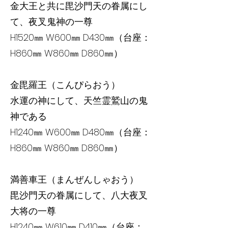
金大王と共に毘沙門天の眷属にし
て、夜叉鬼神の一尊
H1520㎜ W600㎜ D430㎜（台座：
H860㎜ W860㎜ D860㎜）
金毘羅王（こんぴらおう）
水運の神にして、天竺霊鷲山の鬼
神である
H1240㎜ W600㎜ D480㎜（台座：
H860㎜ W860㎜ D860㎜）
満善車王（まんぜんしゃおう）
毘沙門天の眷属にして、八大夜叉
大将の一尊
H1240㎜ W610㎜ D410㎜（台座：