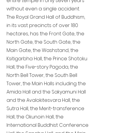
entire temple in only seven years
without even a single accident.
The Royal Grand Hall of Buddhism,
in its vast precincts of over 180
hectares, has the Front Gate, the
North Gate, the South Gate, the
Main Gate, the Washstand, the
Ksitigarbha Hall, the Prince Shotoku
Hall, the Five-story Pagoda, the
North Bell Tower, the South Bell
Tower, the Main Halls including the
Amida Hall and the Sakyamuni Hall
and the Avalokitesvara Hall, the
Sutra Hall, the Merit-transference
Hall, the Okunoin Hall, the
International Buddhist Conference