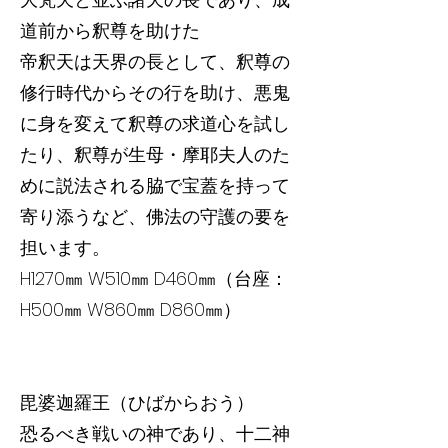
道前から釈尊を助けた
帝釈天は天界の長として、釈尊の
修行時代からその行を助け、悪鬼
に身を変えて釈尊の求道心を試し
たり、釈尊が生母・摩耶夫人のた
めに説法される脇で宝蓋を持って
寄り添うなど、佛法の守護の要を
担います。
H1270㎜ W510㎜ D460㎜（台座：
H500㎜ W860㎜ D860㎜）
毘婆迦羅王（ひばからおう）
恐るべき戦いの神であり、十二神