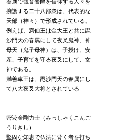
眷属で観音菩薩を信仰する人々を
擁護する二十八部衆は、代表的な
天部（神々）で形成されている。
例えば、満仙王は金大王と共に毘
沙門天の春属にして夜叉鬼神、神
母天（鬼子母神）は、子授け、安
産、子育てを守る夜叉にして、女
神である。
満善車王は、毘沙門天の春属にし
て八大夜叉大将とされている。
密迹金剛力士（みっしゃくこんご
うりきし）
堅固な知恵で仏法に背く者を打ち