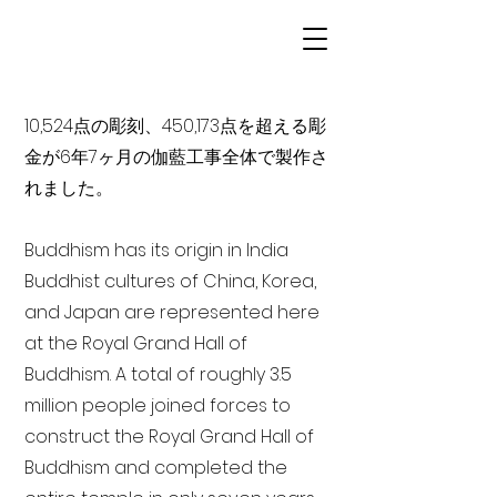
10,524点の彫刻、450,173点を超える彫
金が6年7ヶ月の伽藍工事全体で製作さ
れました。
Buddhism has its origin in India
Buddhist cultures of China, Korea,
and Japan are represented here
at the Royal Grand Hall of
Buddhism. A total of roughly 3.5
million people joined forces to
construct the Royal Grand Hall of
Buddhism and completed the