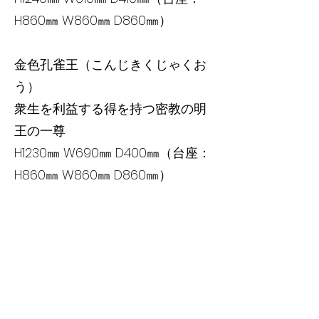
H860㎜ W860㎜ D860㎜）
金色孔雀王（こんじきくじゃくお
う）
衆生を利益する得を持つ密教の明
王の一尊
H1230㎜ W690㎜ D400㎜（台座：
H860㎜ W860㎜ D860㎜）
大弁功徳天（だいべんくどくて
ん）
幸福・美・富を司る一尊
H1250㎜ W530㎜ D400㎜（台座：
H500㎜ W860㎜ D860㎜）