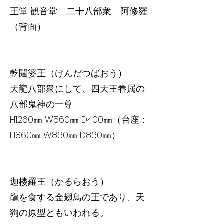
王堂 観音堂 二十八部衆 阿修羅
（背面）
乾闥婆王（けんだつばおう）
天龍八部衆にして、四天王眷属の
八部鬼神の一尊
H1260㎜ W560㎜ D400㎜（台座：
H860㎜ W860㎜ D860㎜）
迦楼羅王（かるらおう）
龍を食する金翅鳥の王であり、天
狗の原型ともいわれる。