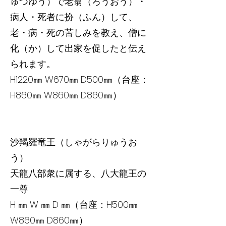
ゅつゆう）で老翁（ろうおう）・
病人・死者に扮（ふん）して、
老・病・死の苦しみを教え、僧に
化（か）して出家を促したと伝え
られます。
H1220㎜ W670㎜ D500㎜（台座：
H860㎜ W860㎜ D860㎜）
沙羯羅竜王（しゃがらりゅうお
う）
天龍八部衆に属する、八大龍王の
一尊
H ㎜ W ㎜ D ㎜（台座：H500㎜
W860㎜ D860㎜）