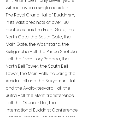
entire temple in only seven years
without even a single accident.
The Royal Grand Hall of Buddhism,
in its vast precincts of over 180
hectares, has the Front Gate, the
North Gate, the South Gate, the
Main Gate, the Washstand, the
Ksitigarbha Hall, the Prince Shotoku
Hall, the Five-story Pagoda, the
North Bell Tower, the South Bell
Tower, the Main Halls including the
Amida Hall and the Sakyamuni Hall
and the Avalokitesvara Hall, the
Sutra Hall, the Merit-transference
Hall, the Okunoin Hall, the
International Buddhist Conference