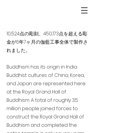
10,524点の彫刻、450,173点を超える彫
金が6年7ヶ月の伽藍工事全体で製作さ
れました。
Buddhism has its origin in India
Buddhist cultures of China, Korea,
and Japan are represented here
at the Royal Grand Hall of
Buddhism. A total of roughly 3.5
million people joined forces to
construct the Royal Grand Hall of
Buddhism and completed the