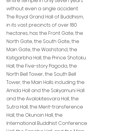
entire temple in only seven years
without even a single accident.
The Royal Grand Hall of Buddhism,
in its vast precincts of over 180
hectares, has the Front Gate, the
North Gate, the South Gate, the
Main Gate, the Washstand, the
Ksitigarbha Hall, the Prince Shotoku
Hall, the Five-story Pagoda, the
North Bell Tower, the South Bell
Tower, the Main Halls including the
Amida Hall and the Sakyamuni Hall
and the Avalokitesvara Hall, the
Sutra Hall, the Merit-transference
Hall, the Okunoin Hall, the
International Buddhist Conference