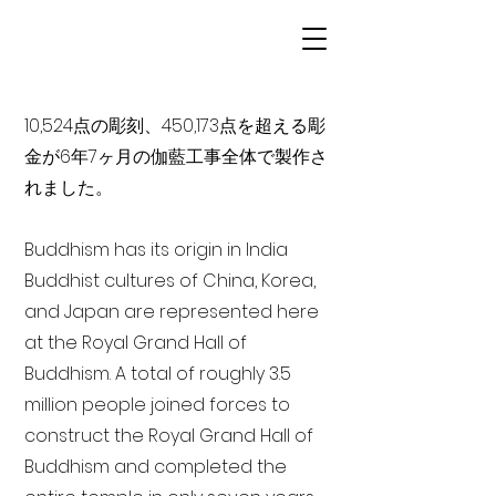
10,524点の彫刻、450,173点を超える彫
金が6年7ヶ月の伽藍工事全体で製作さ
れました。
Buddhism has its origin in India
Buddhist cultures of China, Korea,
and Japan are represented here
at the Royal Grand Hall of
Buddhism. A total of roughly 3.5
million people joined forces to
construct the Royal Grand Hall of
Buddhism and completed the