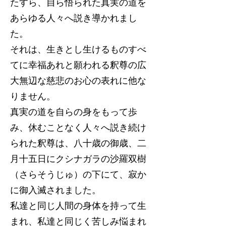
たすら、自ら悟られた真実の道を
あらゆる人々へ説き導かれまし
た。
それは、生きとし生けるものすべ
てに幸福あれと願われる釈尊の広
大無辺な慈悲のお心の表れに他な
りません。
真実の道を自らの身をもって歩
み、休むことなく人々へ説き続け
られた釈尊は、八十歳の御歳、二
月十五日にクシナガラの沙羅双樹
（さらそうじゅ）の下にて、寂か
に御入滅されました。
私達と同じ人間の身体を持って生
まれ、私達と同じく苦しみ悩まれ