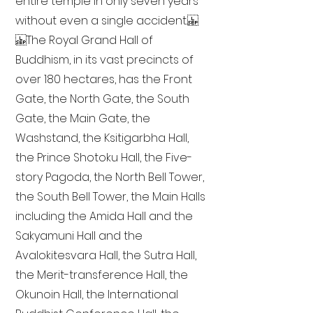
entire temple in only seven years
without even a single accident.
The Royal Grand Hall of
Buddhism, in its vast precincts of
over 180 hectares, has the Front
Gate, the North Gate, the South
Gate, the Main Gate, the
Washstand, the Ksitigarbha Hall,
the Prince Shotoku Hall, the Five-
story Pagoda, the North Bell Tower,
the South Bell Tower, the Main Halls
including the Amida Hall and the
Sakyamuni Hall and the
Avalokitesvara Hall, the Sutra Hall,
the Merit-transference Hall, the
Okunoin Hall, the International