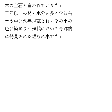
木の宝石と言われています。
千年以上の間、水分を多く含む粘
土の中に永年埋蔵され、その土の
色に染まり、現代において奇跡的
に発見された埋もれ木です。
急な気候変化や火山活動などによ
り、湖の底に沈んだり、火山灰の
中に埋もれ、呼吸を止めていまし
た。
天然木でありながら天然木にない
独自の色彩を創りあげています。
製作中、空気中に出てくると色が
変化していき、独特の風合いが出