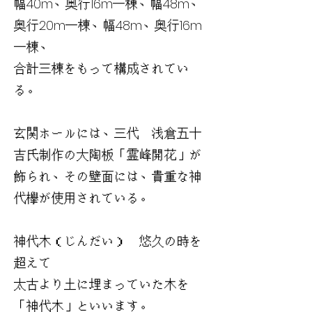
幅40m、奥行16m一棟、幅48m、
奥行20m一棟、幅48m、奥行16m
一棟、
合計三棟をもって構成されてい
る。
玄関ホールには、三代 浅倉五十
吉氏制作の大陶板「霊峰開花」が
飾られ、その壁面には、貴重な神
代欅が使用されている。
神代木（じんだい） 悠久の時を
超えて
太古より土に埋まっていた木を
「神代木」といいます。