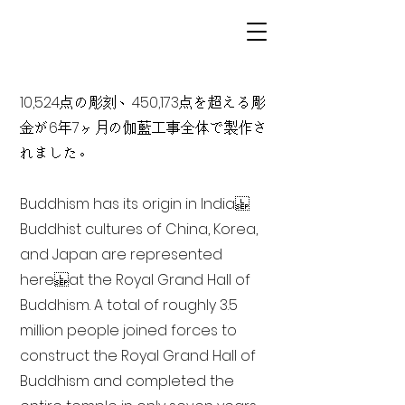
10,524点の彫刻、450,173点を超える彫
金が6年7ヶ月の伽藍工事全体で製作さ
れました。
Buddhism has its origin in India
Buddhist cultures of China, Korea,
and Japan are represented
here at the Royal Grand Hall of
Buddhism. A total of roughly 3.5
million people joined forces to
construct the Royal Grand Hall of
Buddhism and completed the