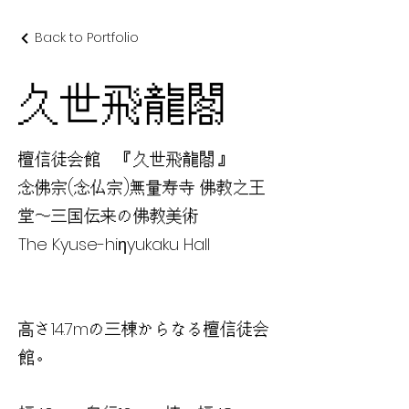
Back to Portfolio
久世飛龍閣
檀信徒会館 『久世飛龍閣』
念佛宗(念仏宗)無量寿寺 佛教之王
堂〜三国伝来の佛教美術
The Kyuse-hiηyukaku Hall
高さ14.7mの三棟からなる檀信徒会
館。