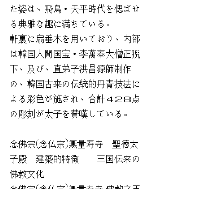
た姿は、飛鳥・天平時代を偲ばせ
る典雅な趣に満ちている。
軒裏に扇垂木を用いており、内部
は韓国人間国宝・李萬奉大僧正猊
下、及び、直弟子洪昌源師制作
の、韓国古来の伝統的丹青技法に
よる彩色が施され、合計４２８点
の彫刻が太子を賛嘆している。
念佛宗(念仏宗)無量寿寺 聖徳太
子殿 建築的特徴 三国伝来の
佛教文化
念佛宗(念仏宗)無量寿寺 佛教之王
堂の聖徳太子殿は、かつて、聖徳