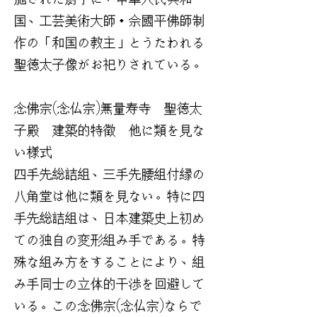
国、工芸美術大師・佘國平佛師制
作の「和国の教主」とうたわれる
聖徳太子像がお祀りされている。
念佛宗(念仏宗)無量寿寺 聖徳太
子殿 建築的特徴 他に類を見な
い様式
四手先総詰組、三手先腰組付縁の
八角堂は他に類を見ない。特に四
手先総詰組は、日本建築史上初め
ての独自の変形組み手である。特
殊な組み方をすることにより、組
み手同士の立体的干渉を回避して
いる。この念佛宗(念仏宗)ならで