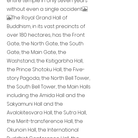
entire temple in only seven years
without even a single accident.
The Royal Grand Hall of
Buddhism, in its vast precincts of
over 180 hectares, has the Front
Gate, the North Gate, the South
Gate, the Main Gate, the
Washstand, the Ksitigarbha Hall,
the Prince Shotoku Hall, the Five-
story Pagoda, the North Bell Tower,
the South Bell Tower, the Main Halls
including the Amida Hall and the
Sakyamuni Hall and the
Avalokitesvara Hall, the Sutra Hall,
the Merit-transference Hall, the
Okunoin Hall, the International