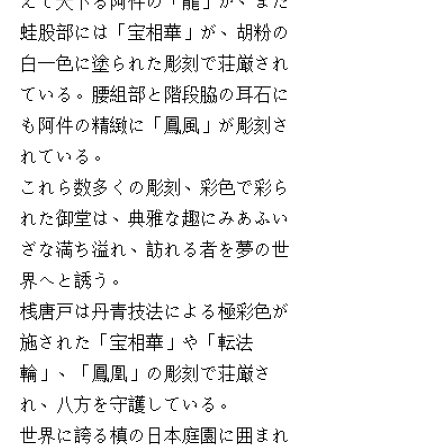
えて天下る阿件の「龍」が、また
蛙股部には「宝相華」が、胡粉の
白一色に塗られた彫刻で荘厳され
ている。腰組部と階段脇の耳石に
も阿件の精緻に「鳳風」が彫刻さ
れている。
これら数多くの彫刻、彩色で彩ら
れた御堂は、典雅な趣にみあふい
ざな満ち溢れ、訪れる者を夢の世
界へと誘う。
桟唐戸は丹青技法による極彩色が
施された「宝相華」や「転法
輪」、「鳳凰」の彫刻で荘厳さ
れ、八方を守護している。
世界に誇る槙の日本庭園に囲まれ