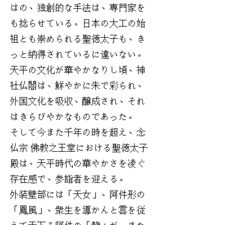
はの、独創的な手法は、専門家を
も捻らせている。日本の大工の始
祖とも崇められる聖徳太子も、き
っと納得されているに違いない。
天平の文化が華やかなりし頃、神
社仏閣は、鮮やかに朱で彩られ、
外国文化を吸収、醸成され、それ
はきらびやかなものであった。
そして今また千年の時を超え、念
仏宗 佛教之王堂における聖徳太子
殿は、天平時代の華やかさを凌ぐ
存在感で、参詣者を迎える。
外装壁部には「天女」、阿件形の
「鳳風」、衆生を導かんと雲を従