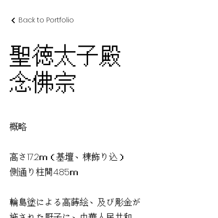
Back to Portfolio
聖徳太子殿
念佛宗
概略
高さ17.2ｍ（基壇、棟飾り込）
側通り柱間4.85ｍ
輪島塗による高蒔絵、及び彫金が
施された厨子に、中華人民共和