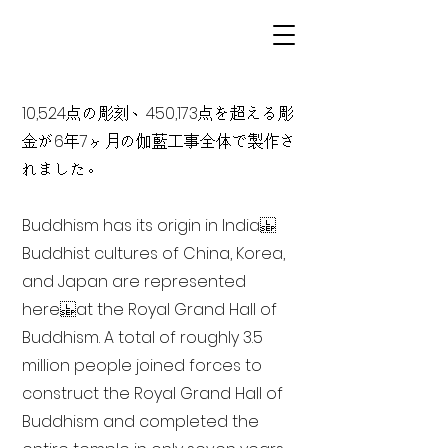
10,524点の彫刻、450,173点を超える彫
金が6年7ヶ月の伽藍工事全体で製作さ
れました。
Buddhism has its origin in India
Buddhist cultures of China, Korea,
and Japan are represented
here at the Royal Grand Hall of
Buddhism. A total of roughly 3.5
million people joined forces to
construct the Royal Grand Hall of
Buddhism and completed the