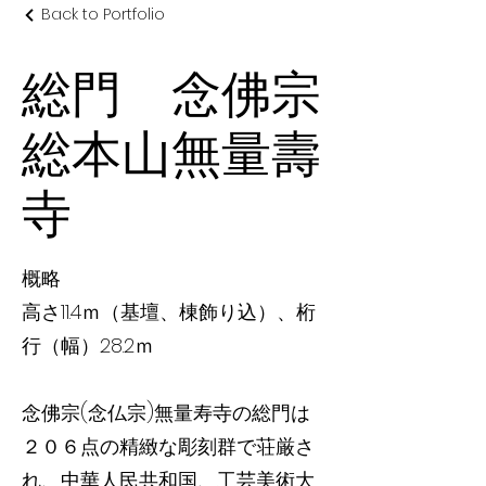
Back to Portfolio
総門 念佛宗
総本山無量壽
寺
概略
高さ11.4ｍ（基壇、棟飾り込）、桁
行（幅）28.2ｍ
念佛宗(念仏宗)無量寿寺の総門は
２０６点の精緻な彫刻群で荘厳さ
れ、中華人民共和国、工芸美術大