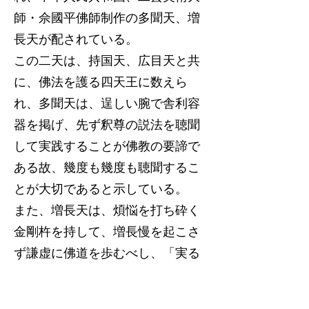
師・佘國平佛師制作の多聞天、増
長天が配されている。
この二天は、持国天、広目天と共
に、佛法を護る四天王に数えら
れ、多聞天は、逞しい腕で舎利容
器を掲げ、先ず釈尊の説法を聴聞
して実践することが佛教の要諦で
ある故、幾度も幾度も聴聞するこ
とが大切であると示している。
また、増長天は、煩悩を打ち砕く
金剛杵を持して、増長慢を起こさ
ず謙虚に佛道を歩むべし、「実る
ほど 頭を垂れる 稲穂かな」と
教えている。