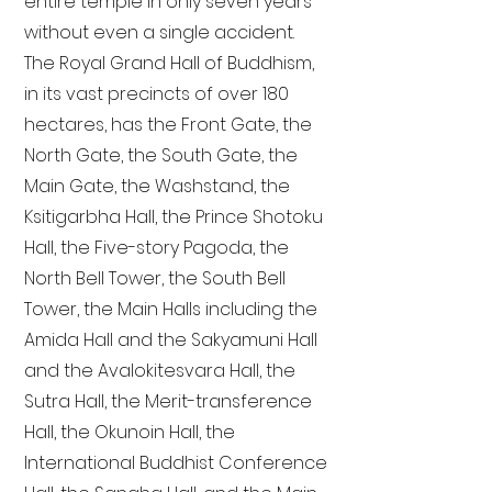
entire temple in only seven years
without even a single accident.
The Royal Grand Hall of Buddhism,
in its vast precincts of over 180
hectares, has the Front Gate, the
North Gate, the South Gate, the
Main Gate, the Washstand, the
Ksitigarbha Hall, the Prince Shotoku
Hall, the Five-story Pagoda, the
North Bell Tower, the South Bell
Tower, the Main Halls including the
Amida Hall and the Sakyamuni Hall
and the Avalokitesvara Hall, the
Sutra Hall, the Merit-transference
Hall, the Okunoin Hall, the
International Buddhist Conference