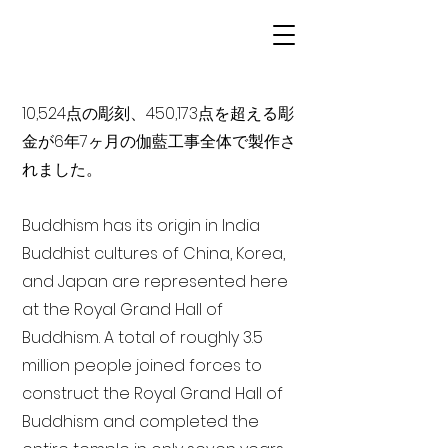
10,524点の彫刻、450,173点を超える彫
金が6年7ヶ月の伽藍工事全体で製作さ
れました。
Buddhism has its origin in India
Buddhist cultures of China, Korea,
and Japan are represented here
at the Royal Grand Hall of
Buddhism. A total of roughly 3.5
million people joined forces to
construct the Royal Grand Hall of
Buddhism and completed the