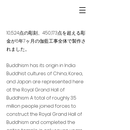
10,524点の彫刻、450,173点を超える彫
金が6年7ヶ月の伽藍工事全体で製作さ
れました。
Buddhism has its origin in India
Buddhist cultures of China, Korea,
and Japan are represented here
at the Royal Grand Hall of
Buddhism. A total of roughly 3.5
million people joined forces to
construct the Royal Grand Hall of
Buddhism and completed the