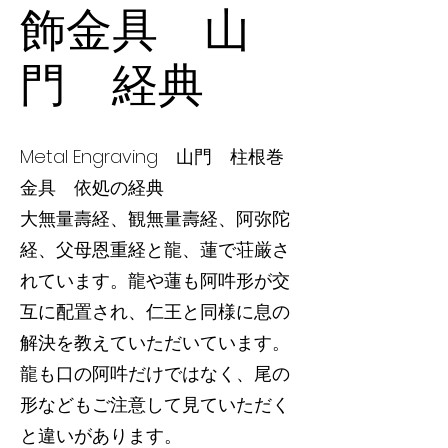
飾金具 山
門 経典
Metal Engraving 山門 柱根巻
金具 依処の経典
大無量壽経、観無量壽経、阿弥陀
経、父母恩重経と龍、蓮で荘厳さ
れています。龍や蓮も阿吽形が交
互に配置され、仁王と同様に息の
解決を教えていただいています。
龍も口の阿吽だけではなく、尾の
形などもご注意して見ていただく
と違いがあります。