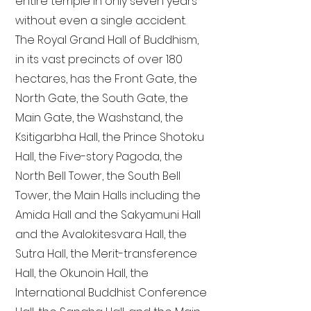
entire temple in only seven years
without even a single accident.
The Royal Grand Hall of Buddhism,
in its vast precincts of over 180
hectares, has the Front Gate, the
North Gate, the South Gate, the
Main Gate, the Washstand, the
Ksitigarbha Hall, the Prince Shotoku
Hall, the Five-story Pagoda, the
North Bell Tower, the South Bell
Tower, the Main Halls including the
Amida Hall and the Sakyamuni Hall
and the Avalokitesvara Hall, the
Sutra Hall, the Merit-transference
Hall, the Okunoin Hall, the
International Buddhist Conference