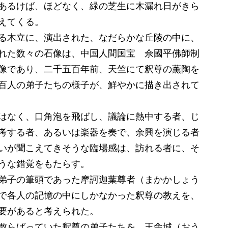
あるけば、ほどなく、緑の芝生に木漏れ日がきら
えてくる。
る木立に、演出された、なだらかな丘陵の中に、
れた数々の石像は、中国人間国宝 佘國平佛師制
像であり、二千五百年前、天竺にて釈尊の薫陶を
百人の弟子たちの様子が、鮮やかに描き出されて
はなく、口角泡を飛ばし、議論に熱中する者、じ
考する者、あるいは楽器を奏で、余興を演じる者
いが聞こえてきそうな臨場感は、訪れる者に、そ
うな錯覚をもたらす。
弟子の筆頭であった摩訶迦葉尊者（まかかしょう
で各人の記憶の中にしかなかった釈尊の教えを、
要があると考えられた。
散らばっていた釈尊の弟子たちを、王舎城（おう