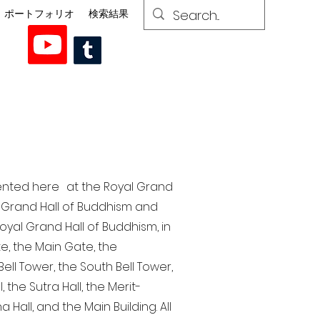
ポートフォリオ
検索結果
esented here at the Royal Grand
al Grand Hall of Buddhism and
yal Grand Hall of Buddhism, in
te, the Main Gate, the
ell Tower, the South Bell Tower,
the Sutra Hall, the Merit-
Hall, and the Main Building. All