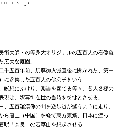
tal carvings.
美術大師・の等身大オリジナルの五百人の石像羅
た広大な庭園。
二千五百年前、釈尊御入滅直後に開かれた、第一
）に参集した五百人の佛弟子をいう。
、瞑想にふけり、楽器を奏でる等々、各人各様の
表現は、釈尊御在世の当時を彷彿とさせる。
中、五百羅漢像の間を遊歩道が縫うように走り、
から唐土（中国）を経て東方東漸、日本に渡っ
着駅「奈良」の若草山を想起させる。