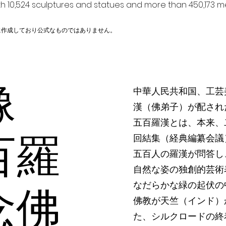
h 10,524 sculptures and statues and more than 450,173 me
に作成しており公式なものではありません。
漢像
中華人民共和国、工芸
漢（佛弟子）が配され
五百羅漢とは、本来、
百羅
回結集（経典編纂会議
五百人の羅漢が問答し
自然な姿の独創的芸術
なだらかな緑の起伏の
念佛
佛教が天竺（インド）
た、シルクロードの終