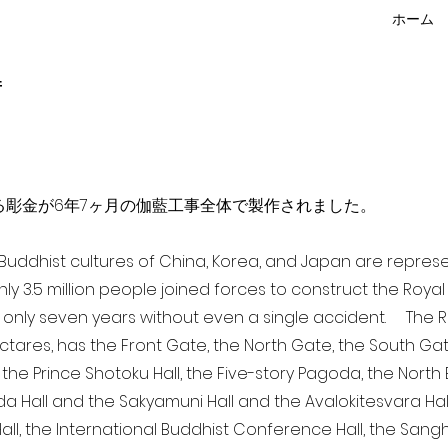
ホーム
f
点を超える彫金が6年7ヶ月の伽藍工事全体で製作されました。
a Buddhist cultures of China, Korea, and Japan are repr
ghly 3.5 million people joined forces to construct the Roy
 only seven years without even a single accident. The Ro
ectares, has the Front Gate, the North Gate, the South Ga
 the Prince Shotoku Hall, the Five-story Pagoda, the North B
da Hall and the Sakyamuni Hall and the Avalokitesvara Hall, 
ll, the International Buddhist Conference Hall, the Sangha 