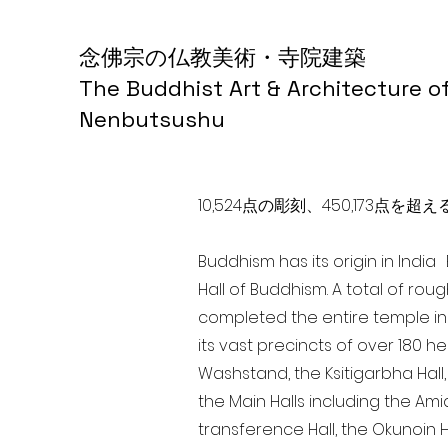
念佛宗の仏教美術・寺院建築
The Buddhist Art & Architecture o
Nenbutsushu
10,524点の彫刻、450,173
Buddhism has its origin in Indi
Hall of Buddhism. A total of rou
completed the entire temple in
its vast precincts of over 180 h
Washstand, the Ksitigarbha Hall,
the Main Halls including the Ami
transference Hall, the Okunoin Ha