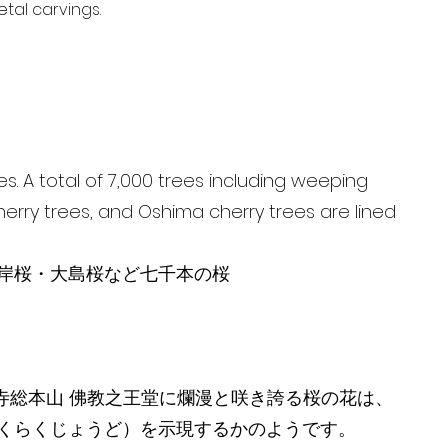
tal carvings.
s. A total of 7,000 trees including weeping
herry trees, and Oshima cherry trees are lined
岸桜・大島桜など七千本の桜
寿寺総本山 佛教之王堂に爛漫と咲き誇る桜の花は、
くらくじょうど）を示現するかのようです。