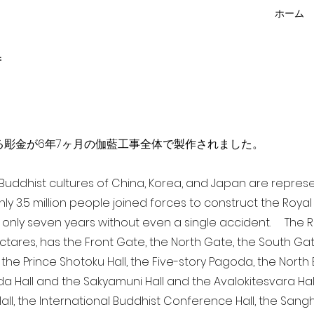
ホーム
f
点を超える彫金が6年7ヶ月の伽藍工事全体で製作されました。
a Buddhist cultures of China, Korea, and Japan are repr
ghly 3.5 million people joined forces to construct the Roy
 only seven years without even a single accident. The Ro
ectares, has the Front Gate, the North Gate, the South Ga
 the Prince Shotoku Hall, the Five-story Pagoda, the North B
da Hall and the Sakyamuni Hall and the Avalokitesvara Hall, 
ll, the International Buddhist Conference Hall, the Sangha 