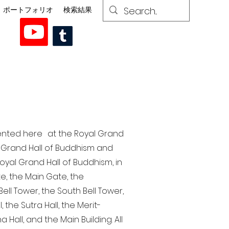
ポートフォリオ
検索結果
esented here at the Royal Grand
al Grand Hall of Buddhism and
yal Grand Hall of Buddhism, in
te, the Main Gate, the
ell Tower, the South Bell Tower,
the Sutra Hall, the Merit-
Hall, and the Main Building. All