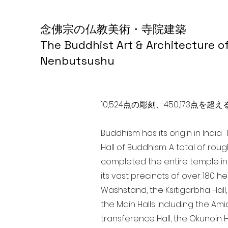
念佛宗の仏教美術・寺院建築
The Buddhist Art & Architecture o
Nenbutsushu
10,524点の彫刻、450,173
Buddhism has its origin in Indi
Hall of Buddhism. A total of rou
completed the entire temple in
its vast precincts of over 180 h
Washstand, the Ksitigarbha Hall,
the Main Halls including the Ami
transference Hall, the Okunoin Ha