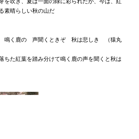
芽を吹き、夏は一面の緑に彩られたが、今は、紅
る素晴らしい秋の山だ
 鳴く鹿の 声聞くときぞ 秋は悲しき （猿丸
落ちた紅葉を踏み分けて鳴く鹿の声を聞くと秋は