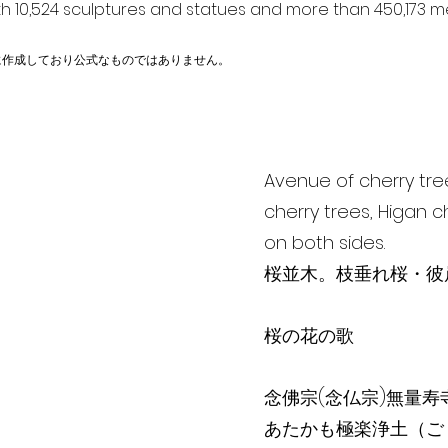
h 10,524 sculptures and statues and more than 450,173 me
に作成しており公式なものではありません。
Avenue of cherry tree
cherry trees, Higan c
on both sides.
桜並木。枝垂れ桜・彼
桜の花の歌
念佛宗(念仏宗)無量
あたかも極楽浄土（ご