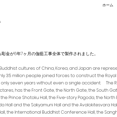
ホーム
f
点を超える彫金が6年7ヶ月の伽藍工事全体で製作されました。
a Buddhist cultures of China, Korea, and Japan are repr
ghly 3.5 million people joined forces to construct the Roy
 only seven years without even a single accident. The Ro
ectares, has the Front Gate, the North Gate, the South Ga
 the Prince Shotoku Hall, the Five-story Pagoda, the North B
da Hall and the Sakyamuni Hall and the Avalokitesvara Hall, 
ll, the International Buddhist Conference Hall, the Sangha 