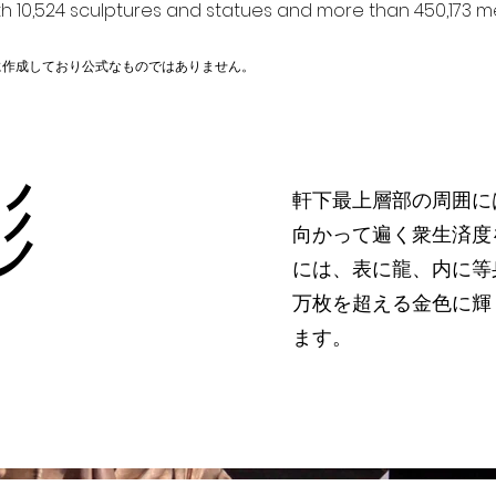
h 10,524 sculptures and statues and more than 450,173 me
に作成しており公式なものではありません。
彫
軒下最上層部の周囲に
向かって遍く衆生済度
には、表に龍、内に等
万枚を超える金色に輝
ます。