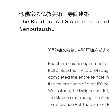
念佛宗の仏教美術・寺院建築
The Buddhist Art & Architecture o
Nenbutsushu
10,524点の彫刻、450,173
Buddhism has its origin in Indi
Hall of Buddhism. A total of rou
completed the entire temple in
its vast precincts of over 180 h
Washstand, the Ksitigarbha Hall,
the Main Halls including the Ami
transference Hall, the Okunoin Ha