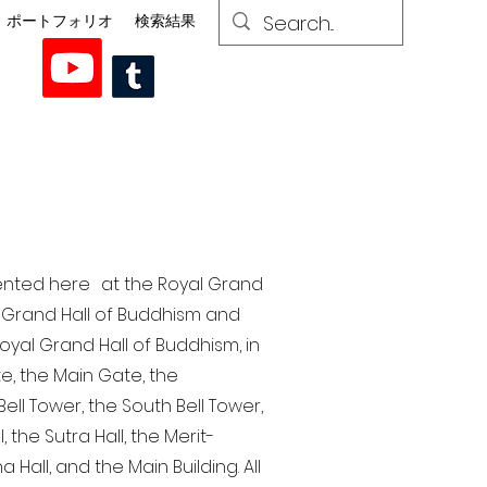
ポートフォリオ
検索結果
esented here at the Royal Grand
al Grand Hall of Buddhism and
yal Grand Hall of Buddhism, in
te, the Main Gate, the
ell Tower, the South Bell Tower,
the Sutra Hall, the Merit-
Hall, and the Main Building. All