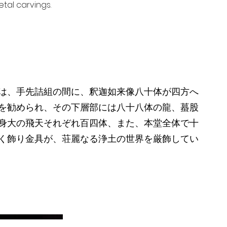
tal carvings.
は、手先詰組の間に、釈迦如来像八十体が四方へ
を勧められ、その下層部には八十八体の龍、蟇股
身大の飛天それぞれ百四体、また、本堂全体で十
く飾り金具が、荘麗なる浄土の世界を厳飾してい