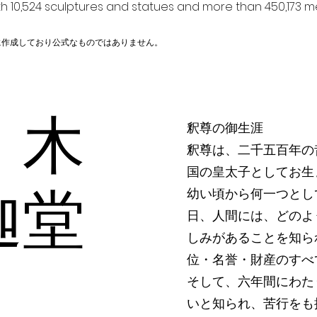
h 10,524 sculptures and statues and more than 450,173 me
に作成しており公式なものではありません。
 木
釈尊の御生涯
釈尊は、二千五百年の
国の皇太子としてお生
迦堂
幼い頃から何一つとし
日、人間には、どのよ
しみがあることを知ら
位・名誉・財産のすべ
そして、六年間にわた
いと知られ、苦行をも