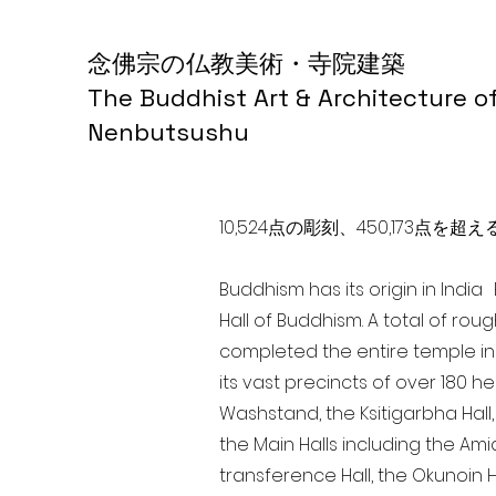
念佛宗の仏教美術・寺院建築
The Buddhist Art & Architecture o
Nenbutsushu
10,524点の彫刻、450,173
Buddhism has its origin in Indi
Hall of Buddhism. A total of rou
completed the entire temple in
its vast precincts of over 180 h
Washstand, the Ksitigarbha Hall,
the Main Halls including the Ami
transference Hall, the Okunoin Ha