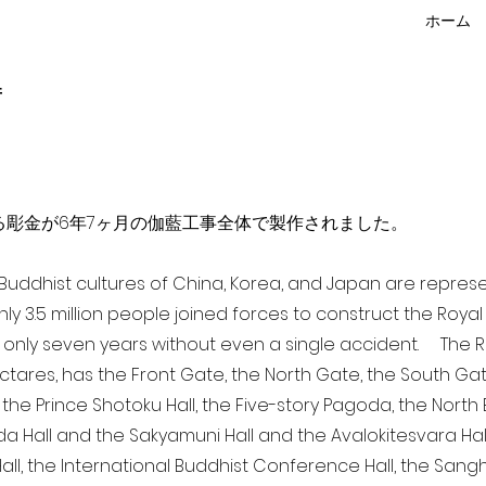
ホーム
f
点を超える彫金が6年7ヶ月の伽藍工事全体で製作されました。
a Buddhist cultures of China, Korea, and Japan are repr
ghly 3.5 million people joined forces to construct the Roy
 only seven years without even a single accident. The Ro
ectares, has the Front Gate, the North Gate, the South Ga
 the Prince Shotoku Hall, the Five-story Pagoda, the North B
da Hall and the Sakyamuni Hall and the Avalokitesvara Hall, 
ll, the International Buddhist Conference Hall, the Sangha 