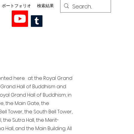
ポートフォリオ
検索結果
esented here at the Royal Grand
al Grand Hall of Buddhism and
yal Grand Hall of Buddhism, in
te, the Main Gate, the
ell Tower, the South Bell Tower,
the Sutra Hall, the Merit-
Hall, and the Main Building. All