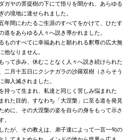
ダガヤの菩提樹の下にて悟りを聞かれ、あらゆる
ぎの境地に達せられました。
五年間にわたるご生涯のすべてをかけて、ひたす
の道をあらゆる人々へ説き導かれました。
るものすべてに幸福あれと願われる釈尊の広大無
に他なりません。
もって歩み、休むことなく人々へ説き続けられた
、二月十五日にクシナガラの沙羅双樹（さらそう
に御入滅されました。
を持って生まれ、私達と同じく苦しみ悩まれた
まれた目的、すなわち「大涅槃」に至る道を発見
ために、その大涅槃の姿を自らの身をもって示さ
す。
したが、その教えは、弟子達によって一言一句の
としてまとめられ、インドの地から世界へ広ま