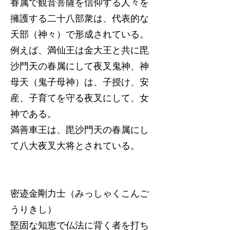
眷属で観音菩薩を信仰する人々を
擁護する二十八部衆は、代表的な
天部（神々）で形成されている。
例えば、満仙王は金大王と共に毘
沙門天の春属にして夜叉鬼神、神
母天（鬼子母神）は、子授け、安
産、子育てを守る夜叉にして、女
神である。
満善車王は、毘沙門天の春属にし
て八大夜叉大将とされている。
密迹金剛力士（みっしゃくこんご
うりきし）
堅固な知恵で仏法に背く者を打ち