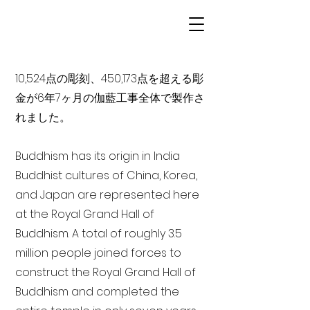
10,524点の彫刻、450,173点を超える彫
金が6年7ヶ月の伽藍工事全体で製作さ
れました。
Buddhism has its origin in India
Buddhist cultures of China, Korea,
and Japan are represented here
at the Royal Grand Hall of
Buddhism. A total of roughly 3.5
million people joined forces to
construct the Royal Grand Hall of
Buddhism and completed the