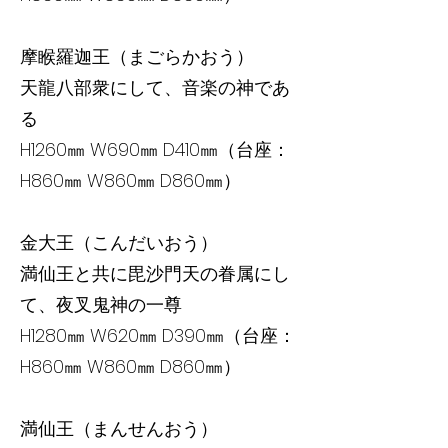
摩睺羅迦王（まごらかおう）
天龍八部衆にして、音楽の神であ
る
H1260㎜ W690㎜ D410㎜（台座：
H860㎜ W860㎜ D860㎜）
金大王（こんだいおう）
満仙王と共に毘沙門天の眷属にし
て、夜叉鬼神の一尊
H1280㎜ W620㎜ D390㎜（台座：
H860㎜ W860㎜ D860㎜）
満仙王（まんせんおう）