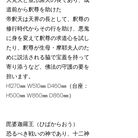
道前から釈尊を助けた
帝釈天は天界の長として、釈尊の
修行時代からその行を助け、悪鬼
に身を変えて釈尊の求道心を試し
たり、釈尊が生母・摩耶夫人のた
めに説法される脇で宝蓋を持って
寄り添うなど、佛法の守護の要を
担います。
H1270㎜ W510㎜ D460㎜（台座：
H500㎜ W860㎜ D860㎜）
毘婆迦羅王（ひばからおう）
恐るべき戦いの神であり、十二神