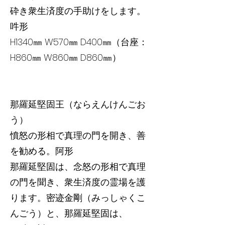
砕き衆生済度の手助けをします。
吽形
H1340㎜ W570㎜ D400㎜（台座：
H860㎜ W860㎜ D860㎜）
那羅延堅固王（ならえんけんごお
う）
憤怒の形相で真理の門を開き、善
を勧める。阿形
那羅延堅固は、念怒の形相で真理
の門を聞き、衆生済度の霊場を護
ります。密迹金剛（みっしゃくこ
んごう）と、那羅延堅固は、