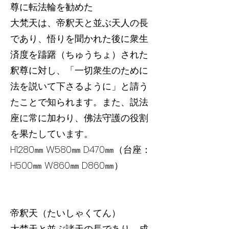
尊に転法輪を勧めた
大梵天は、帝釈天と並ぶ天人の長
であり、悟りを聞かれた後に衆生
済度を躊躇（ちゅうちょ）された
釈尊に対し、「一切衆生のために
法を説いて下さるように」と請う
たことで知られます。また、説法
座に常に加わり、佛法守護の役割
を果たしています。
H1280㎜ W580㎜ D470㎜（台座：
H500㎜ W860㎜ D860㎜）
帝釈天（たいしゃくてん）
大梵天と並ぶ諸天の長であり、成