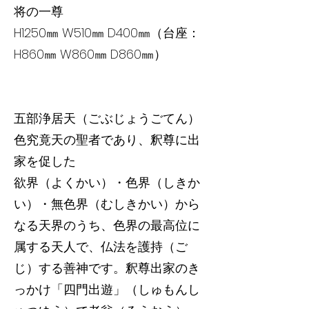
将の一尊
H1250㎜ W510㎜ D400㎜（台座：
H860㎜ W860㎜ D860㎜）
五部浄居天（ごぶじょうごてん）
色究竟天の聖者であり、釈尊に出
家を促した
欲界（よくかい）・色界（しきか
い）・無色界（むしきかい）から
なる天界のうち、色界の最高位に
属する天人で、仏法を護持（ご
じ）する善神です。釈尊出家のき
っかけ「四門出遊」（しゅもんし