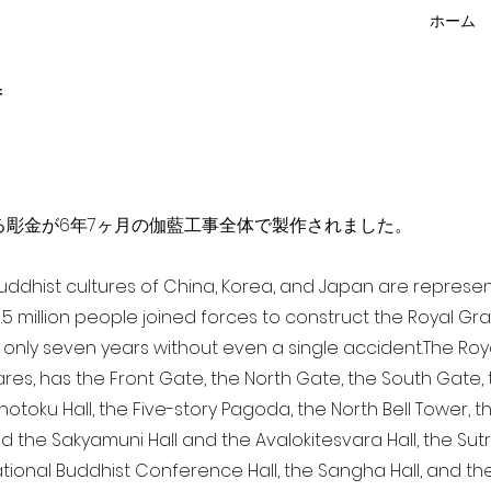
ホーム
f
点を超える彫金が6年7ヶ月の伽藍工事全体で製作されました。
 Buddhist cultures of China, Korea, and Japan are represe
3.5 million people joined forces to construct the Royal G
only seven years without even a single accident. The Royal
ares, has the Front Gate, the North Gate, the South Gate
Shotoku Hall, the Five-story Pagoda, the North Bell Tower, 
nd the Sakyamuni Hall and the Avalokitesvara Hall, the Sut
national Buddhist Conference Hall, the Sangha Hall, and the 