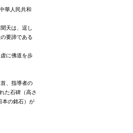
、中華人民共和
。
多聞天は、逞し
教の要諦である
謙虚に佛道を歩
元首、指導者の
まれた石碑（高さ
 日本の銘石）が