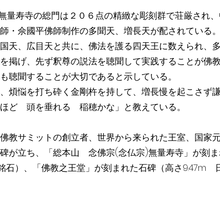
)無量寿寺の総門は２０６点の精緻な彫刻群で荘厳され
師・佘國平佛師制作の多聞天、増長天が配されている
国天、広目天と共に、佛法を護る四天王に数えられ、
を掲げ、先ず釈尊の説法を聴聞して実践することが佛
も聴聞することが大切であると示している。
、煩悩を打ち砕く金剛杵を持して、増長慢を起こさず
ほど 頭を垂れる 稲穂かな」と教えている。
佛教サミットの創立者、世界から来られた王室、国家
碑が立ち、「総本山 念佛宗(念仏宗)無量寿寺」が刻
国の銘石）、「佛教之王堂」が刻まれた石碑（高さ9.47m