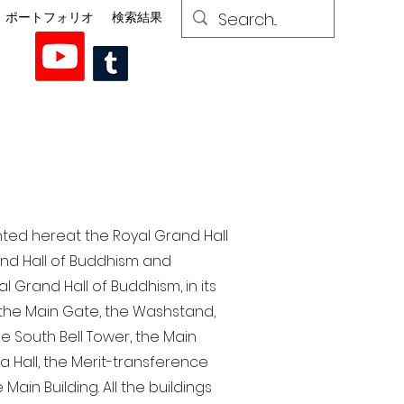
ポートフォリオ
検索結果
nted here at the Royal Grand Hall
rand Hall of Buddhism and
 Grand Hall of Buddhism, in its
, the Main Gate, the Washstand,
the South Bell Tower, the Main
ra Hall, the Merit-transference
Main Building. All the buildings