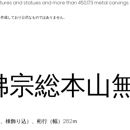
ptures and statues and more than 450,173 metal carvings.
に作成しており公式なものではありません。
佛宗総本山
基壇、棟飾り込）、桁行（幅）28.2ｍ