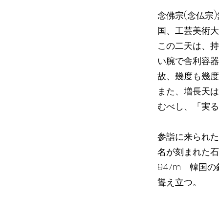
念佛宗(念仏宗
国、工芸美術大
この二天は、持
い腕で舎利容器
故、幾度も幾度
また、増長天は
むべし、「実る
参詣に来られた
名が刻まれた石
9.47m 韓
聳え立つ。