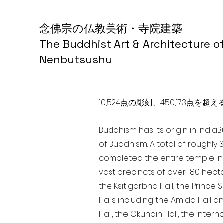
念佛宗の仏教美術・寺院建築
The Buddhist Art & Architecture o
Nenbutsushu
10,524点の彫刻、450,173
Buddhism has its origin in India
of Buddhism. A total of roughly 
completed the entire temple in 
vast precincts of over 180 hect
the Ksitigarbha Hall, the Prince 
Halls including the Amida Hall a
Hall, the Okunoin Hall, the Inter