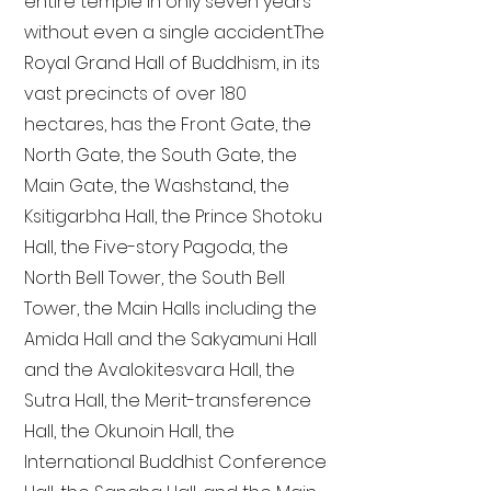
entire temple in only seven years
without even a single accident. The
Royal Grand Hall of Buddhism, in its
vast precincts of over 180
hectares, has the Front Gate, the
North Gate, the South Gate, the
Main Gate, the Washstand, the
Ksitigarbha Hall, the Prince Shotoku
Hall, the Five-story Pagoda, the
North Bell Tower, the South Bell
Tower, the Main Halls including the
Amida Hall and the Sakyamuni Hall
and the Avalokitesvara Hall, the
Sutra Hall, the Merit-transference
Hall, the Okunoin Hall, the
International Buddhist Conference