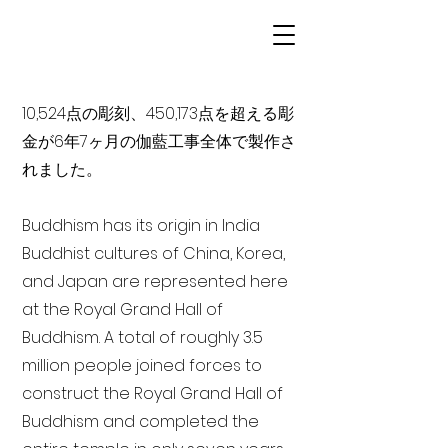
10,524点の彫刻、450,173点を超える彫
金が6年7ヶ月の伽藍工事全体で製作さ
れました。
Buddhism has its origin in India
Buddhist cultures of China, Korea,
and Japan are represented here
at the Royal Grand Hall of
Buddhism. A total of roughly 3.5
million people joined forces to
construct the Royal Grand Hall of
Buddhism and completed the