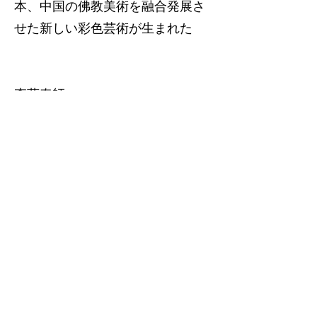
本、中国の佛教美術を融合発展さ
せた新しい彩色芸術が生まれた
李萬奉師
大韓民国 重要無形文化財（人
間国宝）
洪昌源師
大韓民国 重要無形文化財（人
間国宝） 第四十八号（丹青匠）
指定
社団法人 理事長