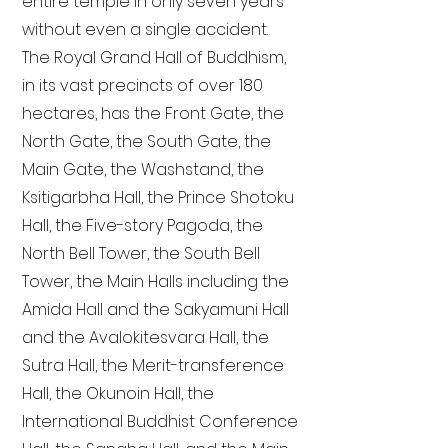
entire temple in only seven years
without even a single accident.
The Royal Grand Hall of Buddhism,
in its vast precincts of over 180
hectares, has the Front Gate, the
North Gate, the South Gate, the
Main Gate, the Washstand, the
Ksitigarbha Hall, the Prince Shotoku
Hall, the Five-story Pagoda, the
North Bell Tower, the South Bell
Tower, the Main Halls including the
Amida Hall and the Sakyamuni Hall
and the Avalokitesvara Hall, the
Sutra Hall, the Merit-transference
Hall, the Okunoin Hall, the
International Buddhist Conference