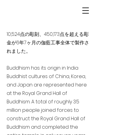
10,524点の彫刻、450,173点を超える彫
金が6年7ヶ月の伽藍工事全体で製作さ
れました。
Buddhism has its origin in India
Buddhist cultures of China, Korea,
and Japan are represented here
at the Royal Grand Hall of
Buddhism. A total of roughly 3.5
million people joined forces to
construct the Royal Grand Hall of
Buddhism and completed the