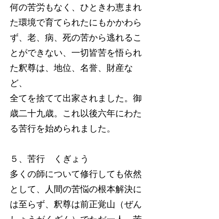
何の苦労もなく、ひときわ恵まれ
た環境で育てられたにもかかわら
ず、老、病、死の苦から逃れるこ
とができない、一切皆苦を悟られ
た釈尊は、地位、名誉、財産な
ど、
全てを捨てて出家されました。御
歳二十九歳。これ以後六年にわた
る苦行を始められました。
５、苦行 くぎょう
多くの師について修行しても依然
として、人間の苦悩の根本解決に
は至らず、釈尊は前正覚山（ぜん