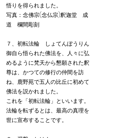
悟りを得られました。
写真：念佛宗(念仏宗)釈迦堂 成
道 欄間彫刻
７、初転法輪 しょてんぽうりん
御自ら悟られた佛法を、人々に弘
めるように梵天から懇願された釈
尊は、かつての修行の仲間を訪
ね、鹿野苑で五人の比丘に初めて
佛法を説かれました。
これを「初転法輪」といいます。
法輪を転ずるとは、最高の真理を
世に宣布することです。