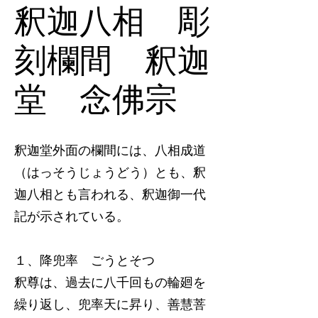
釈迦八相 彫
刻欄間 釈迦
堂 念佛宗
釈迦堂外面の欄間には、八相成道
（はっそうじょうどう）とも、釈
迦八相とも言われる、釈迦御一代
記が示されている。
１、降兜率 ごうとそつ
釈尊は、過去に八千回もの輪廻を
繰り返し、兜率天に昇り、善慧菩