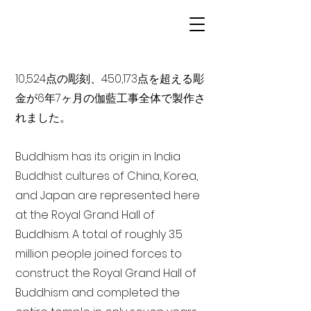
10,524点の彫刻、450,173点を超える彫
金が6年7ヶ月の伽藍工事全体で製作さ
れました。
Buddhism has its origin in India
Buddhist cultures of China, Korea,
and Japan are represented here
at the Royal Grand Hall of
Buddhism. A total of roughly 3.5
million people joined forces to
construct the Royal Grand Hall of
Buddhism and completed the