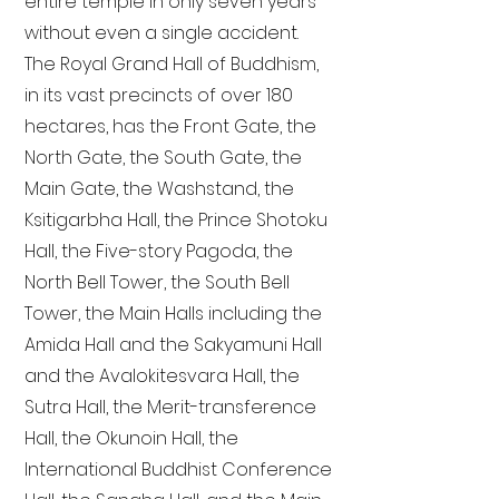
entire temple in only seven years
without even a single accident.
The Royal Grand Hall of Buddhism,
in its vast precincts of over 180
hectares, has the Front Gate, the
North Gate, the South Gate, the
Main Gate, the Washstand, the
Ksitigarbha Hall, the Prince Shotoku
Hall, the Five-story Pagoda, the
North Bell Tower, the South Bell
Tower, the Main Halls including the
Amida Hall and the Sakyamuni Hall
and the Avalokitesvara Hall, the
Sutra Hall, the Merit-transference
Hall, the Okunoin Hall, the
International Buddhist Conference