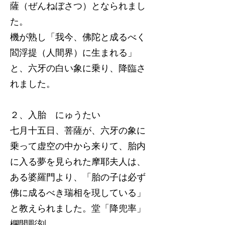
薩（ぜんねぼさつ）となられまし
た。
機が熟し「我今、佛陀と成るべく
閻浮提（人間界）に生まれる」
と、六牙の白い象に乗り、降臨さ
れました。
２、入胎 にゅうたい
七月十五日、菩薩が、六牙の象に
乗って虚空の中から来りて、胎内
に入る夢を見られた摩耶夫人は、
ある婆羅門より、「胎の子は必ず
佛に成るべき瑞相を現している」
と教えられました。堂「降兜率」
欄間彫刻