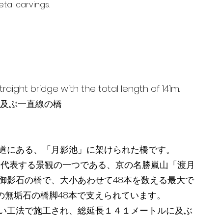
tal carvings.
raight bridge with the total length of 141m.
 に及ぶ一直線の橋
道にある、「月影池」に架けられた橋です。
美を代表する景観の一つである、京の名勝嵐山「渡月
御影石の橋で、大小あわせて48本を数える最大で
ｍの無垢石の橋脚48本で支えられています。
い工法で施工され、総延長１４１メートルに及ぶ