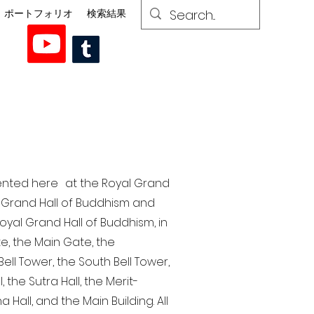
ポートフォリオ
検索結果
esented here at the Royal Grand
al Grand Hall of Buddhism and
yal Grand Hall of Buddhism, in
te, the Main Gate, the
ell Tower, the South Bell Tower,
the Sutra Hall, the Merit-
Hall, and the Main Building. All