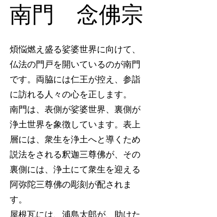
南門 念佛宗
煩悩燃え盛る娑婆世界に向けて、
仏法の門戸を開いているのが南門
です。両脇には仁王が控え、参詣
に訪れる人々の心を正します。
南門は、表側が娑婆世界、裏側が
浄土世界を象徴しています。表上
層には、衆生を浄土へと導くため
説法をされる釈迦三尊佛が、その
裏側には、浄土にて衆生を迎える
阿弥陀三尊佛の彫刻が配されま
す。
屋根瓦には、浦島太郎が、助けた