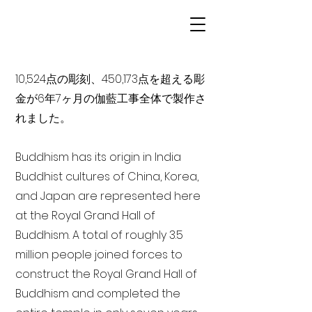
10,524点の彫刻、450,173点を超える彫
金が6年7ヶ月の伽藍工事全体で製作さ
れました。
Buddhism has its origin in India
Buddhist cultures of China, Korea,
and Japan are represented here
at the Royal Grand Hall of
Buddhism. A total of roughly 3.5
million people joined forces to
construct the Royal Grand Hall of
Buddhism and completed the