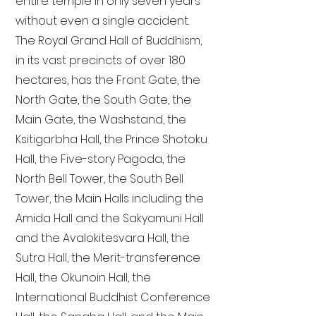
entire temple in only seven years
without even a single accident.
The Royal Grand Hall of Buddhism,
in its vast precincts of over 180
hectares, has the Front Gate, the
North Gate, the South Gate, the
Main Gate, the Washstand, the
Ksitigarbha Hall, the Prince Shotoku
Hall, the Five-story Pagoda, the
North Bell Tower, the South Bell
Tower, the Main Halls including the
Amida Hall and the Sakyamuni Hall
and the Avalokitesvara Hall, the
Sutra Hall, the Merit-transference
Hall, the Okunoin Hall, the
International Buddhist Conference