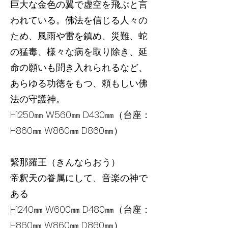
巨大な金色の翼で虚空を飛ぶと言
われている。佛法を信じる人々の
ため、風雨や雷を鎮め、災難、蛇
の猛毒、様々な病を取り除き、延
命の願いも聞き入れられるなど、
あらゆる功徳をもつ、頼もしい佛
法の守護神。
H1250㎜ W560㎜ D430㎜（台座：
H860㎜ W860㎜ D860㎜）
緊那羅王（きんならおう）
帝釈天の眷属にして、音楽の神で
ある
H1240㎜ W600㎜ D480㎜（台座：
H860㎜ W860㎜ D860㎜）