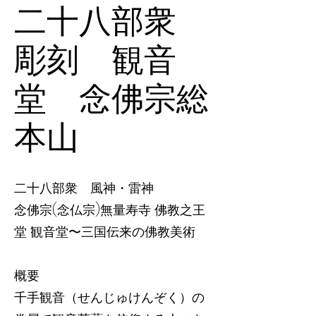
二十八部衆
彫刻 観音
堂 念佛宗総
本山
二十八部衆 風神・雷神
念佛宗(念仏宗)無量寿寺 佛教之王
堂 観音堂〜三国伝来の佛教美術
概要
千手観音（せんじゅけんぞく）の