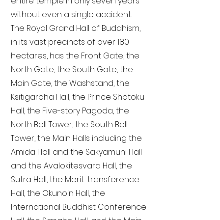
entire temple in only seven years
without even a single accident.
The Royal Grand Hall of Buddhism,
in its vast precincts of over 180
hectares, has the Front Gate, the
North Gate, the South Gate, the
Main Gate, the Washstand, the
Ksitigarbha Hall, the Prince Shotoku
Hall, the Five-story Pagoda, the
North Bell Tower, the South Bell
Tower, the Main Halls including the
Amida Hall and the Sakyamuni Hall
and the Avalokitesvara Hall, the
Sutra Hall, the Merit-transference
Hall, the Okunoin Hall, the
International Buddhist Conference