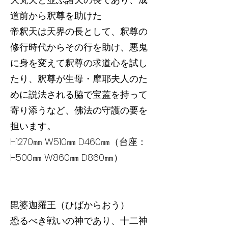
道前から釈尊を助けた
帝釈天は天界の長として、釈尊の
修行時代からその行を助け、悪鬼
に身を変えて釈尊の求道心を試し
たり、釈尊が生母・摩耶夫人のた
めに説法される脇で宝蓋を持って
寄り添うなど、佛法の守護の要を
担います。
H1270㎜ W510㎜ D460㎜（台座：
H500㎜ W860㎜ D860㎜）
毘婆迦羅王（ひばからおう）
恐るべき戦いの神であり、十二神