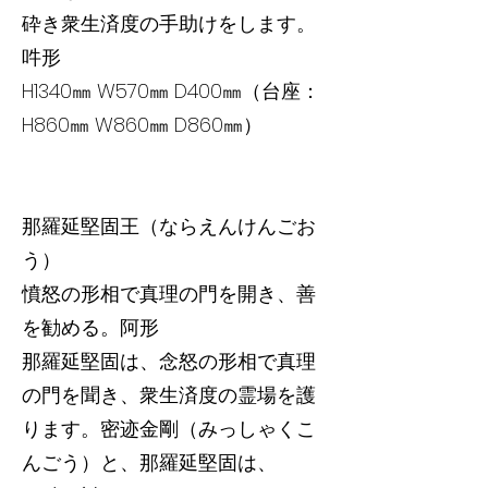
砕き衆生済度の手助けをします。
吽形
H1340㎜ W570㎜ D400㎜（台座：
H860㎜ W860㎜ D860㎜）
那羅延堅固王（ならえんけんごお
う）
憤怒の形相で真理の門を開き、善
を勧める。阿形
那羅延堅固は、念怒の形相で真理
の門を聞き、衆生済度の霊場を護
ります。密迹金剛（みっしゃくこ
んごう）と、那羅延堅固は、