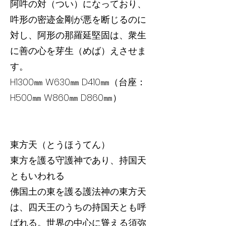
阿吽の対（つい）になっており、
吽形の密迹金剛が悪を断じるのに
対し、阿形の那羅延堅固は、衆生
に善の心を芽生（めば）えさせま
す。
H1300㎜ W630㎜ D410㎜（台座：
H500㎜ W860㎜ D860㎜）
東方天（とうほうてん）
東方を護る守護神であり、持国天
ともいわれる
佛国土の東を護る護法神の東方天
は、四天王のうちの持国天とも呼
ばれる。世界の中心に聳える須弥