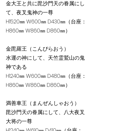
金大王と共に毘沙門天の眷属にし
て、夜叉鬼神の一尊
H1520㎜ W600㎜ D430㎜（台座：
H860㎜ W860㎜ D860㎜）
金毘羅王（こんぴらおう）
水運の神にして、天竺霊鷲山の鬼
神である
H1240㎜ W600㎜ D480㎜（台座：
H860㎜ W860㎜ D860㎜）
満善車王（まんぜんしゃおう）
毘沙門天の眷属にして、八大夜叉
大将の一尊
H1240㎜ W610㎜ D410㎜（台座：