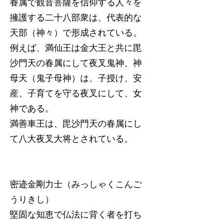
眷属で観音菩薩を信仰する人々を
擁護する二十八部衆は、代表的な
天部（神々）で形成されている。
例えば、満仙王は金大王と共に毘
沙門天の春属にして夜叉鬼神、神
母天（鬼子母神）は、子授け、安
産、子育てを守る夜叉にして、女
神である。
満善車王は、毘沙門天の春属にし
て八大夜叉大将とされている。
密迹金剛力士（みっしゃくこんご
うりきし）
堅固な知恵で仏法に背く者を打ち