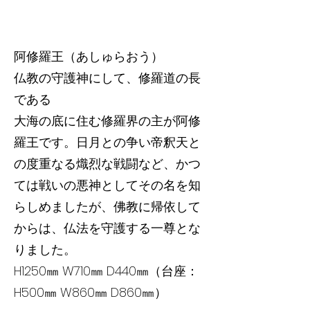
阿修羅王（あしゅらおう）
仏教の守護神にして、修羅道の長
である
大海の底に住む修羅界の主が阿修
羅王です。日月との争い帝釈天と
の度重なる熾烈な戦闘など、かつ
ては戦いの悪神としてその名を知
らしめましたが、佛教に帰依して
からは、仏法を守護する一尊とな
りました。
H1250㎜ W710㎜ D440㎜（台座：
H500㎜ W860㎜ D860㎜）