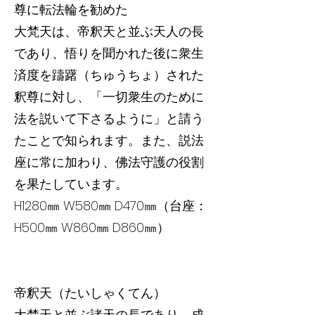
尊に転法輪を勧めた
大梵天は、帝釈天と並ぶ天人の長
であり、悟りを聞かれた後に衆生
済度を躊躇（ちゅうちょ）された
釈尊に対し、「一切衆生のために
法を説いて下さるように」と請う
たことで知られます。また、説法
座に常に加わり、佛法守護の役割
を果たしています。
H1280㎜ W580㎜ D470㎜（台座：
H500㎜ W860㎜ D860㎜）
帝釈天（たいしゃくてん）
大梵天と並ぶ諸天の長であり、成