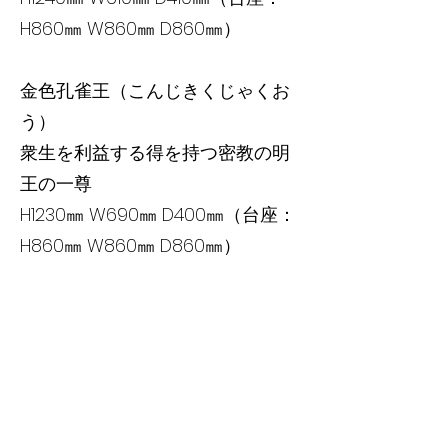
H860㎜ W860㎜ D860㎜）
金色孔雀王（こんじきくじゃくお
う）
衆生を利益する得を持つ密教の明
王の一尊
H1230㎜ W690㎜ D400㎜（台座：
H860㎜ W860㎜ D860㎜）
大弁功徳天（だいべんくどくて
ん）
幸福・美・富を司る一尊
H1250㎜ W530㎜ D400㎜（台座：
H500㎜ W860㎜ D860㎜）