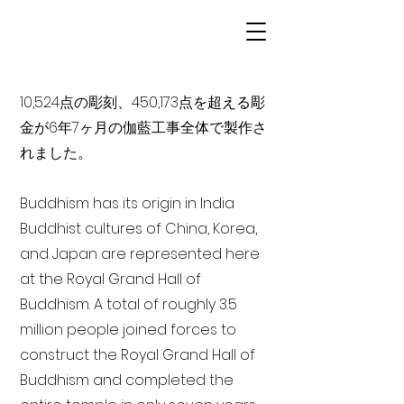
10,524点の彫刻、450,173点を超える彫
金が6年7ヶ月の伽藍工事全体で製作さ
れました。
Buddhism has its origin in India
Buddhist cultures of China, Korea,
and Japan are represented here
at the Royal Grand Hall of
Buddhism. A total of roughly 3.5
million people joined forces to
construct the Royal Grand Hall of
Buddhism and completed the