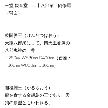
王堂 観音堂 二十八部衆 阿修羅
（背面）
乾闥婆王（けんだつばおう）
天龍八部衆にして、四天王眷属の
八部鬼神の一尊
H1260㎜ W560㎜ D400㎜（台座：
H860㎜ W860㎜ D860㎜）
迦楼羅王（かるらおう）
龍を食する金翅鳥の王であり、天
狗の原型ともいわれる。