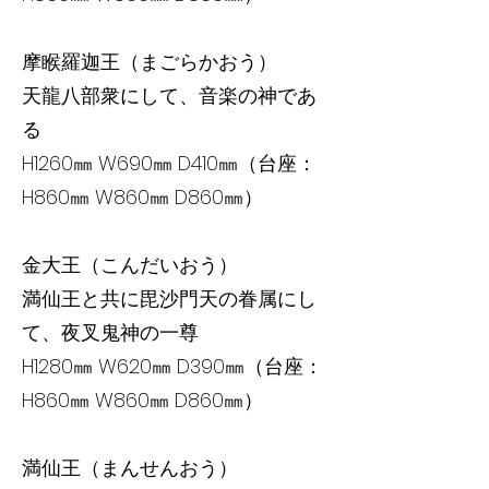
摩睺羅迦王（まごらかおう）
天龍八部衆にして、音楽の神であ
る
H1260㎜ W690㎜ D410㎜（台座：
H860㎜ W860㎜ D860㎜）
金大王（こんだいおう）
満仙王と共に毘沙門天の眷属にし
て、夜叉鬼神の一尊
H1280㎜ W620㎜ D390㎜（台座：
H860㎜ W860㎜ D860㎜）
満仙王（まんせんおう）