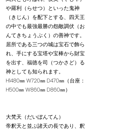
や羅利（らせつ）といった鬼神
（きじん）を配下とする、四天王
の中でも最強最勝の怨敵調伏（お
んてきちょうぶく）の善神です。
居所である三つの城は宝石で飾ら
れ、手にする宝塔や宝棒から財宝
を出す、福徳を司（つかさど）る
神としても知られます。
H1480㎜ W720㎜ D470㎜（台座：
H500㎜ W860㎜ D860㎜）
大梵天（だいぼんてん）
帝釈天と並ぶ諸天の長であり、釈