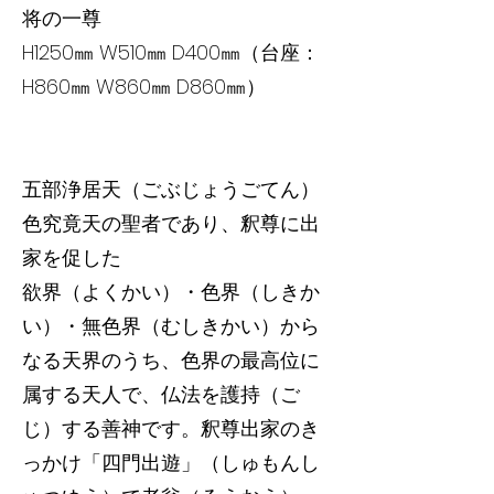
将の一尊
H1250㎜ W510㎜ D400㎜（台座：
H860㎜ W860㎜ D860㎜）
五部浄居天（ごぶじょうごてん）
色究竟天の聖者であり、釈尊に出
家を促した
欲界（よくかい）・色界（しきか
い）・無色界（むしきかい）から
なる天界のうち、色界の最高位に
属する天人で、仏法を護持（ご
じ）する善神です。釈尊出家のき
っかけ「四門出遊」（しゅもんし