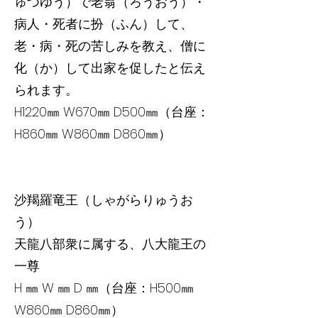
ゅつゆう）で老翁（ろうおう）・
病人・死者に扮（ふん）して、
老・病・死の苦しみを教え、僧に
化（か）して出家を促したと伝え
られます。
H1220㎜ W670㎜ D500㎜（台座：
H860㎜ W860㎜ D860㎜）
沙羯羅竜王（しゃがらりゅうお
う）
天龍八部衆に属する、八大龍王の
一尊
H ㎜ W ㎜ D ㎜（台座：H500㎜
W860㎜ D860㎜）