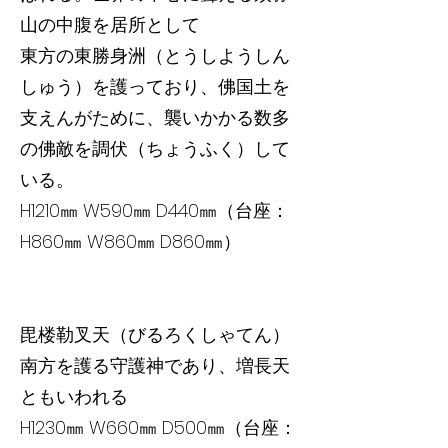
山の中腹を居所として
東方の東勝身洲（とうしようしん
しゅう）を護っており、佛国土を
支えんがために、襲いかかる数多
の佛敵を調伏（ちょうふく）して
いる。
H1210㎜ W590㎜ D440㎜（台座：
H860㎜ W860㎜ D860㎜）
毘楼勒叉天（びるろくしゃてん）
南方を護る守護神であり、増長天
ともいわれる
H1230㎜ W660㎜ D500㎜（台座：