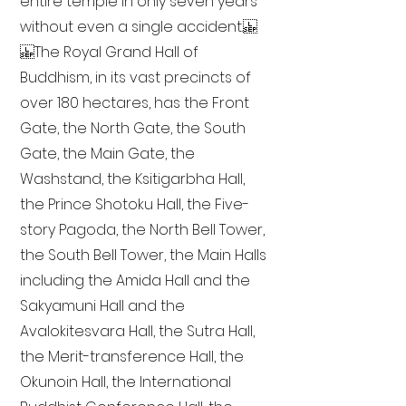
entire temple in only seven years
without even a single accident.
The Royal Grand Hall of
Buddhism, in its vast precincts of
over 180 hectares, has the Front
Gate, the North Gate, the South
Gate, the Main Gate, the
Washstand, the Ksitigarbha Hall,
the Prince Shotoku Hall, the Five-
story Pagoda, the North Bell Tower,
the South Bell Tower, the Main Halls
including the Amida Hall and the
Sakyamuni Hall and the
Avalokitesvara Hall, the Sutra Hall,
the Merit-transference Hall, the
Okunoin Hall, the International