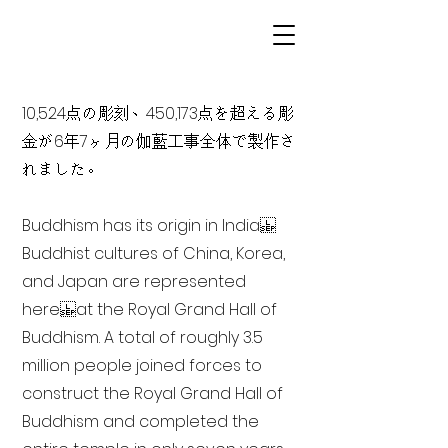
10,524点の彫刻、450,173点を超える彫
金が6年7ヶ月の伽藍工事全体で製作さ
れました。
Buddhism has its origin in India
Buddhist cultures of China, Korea,
and Japan are represented
here at the Royal Grand Hall of
Buddhism. A total of roughly 3.5
million people joined forces to
construct the Royal Grand Hall of
Buddhism and completed the