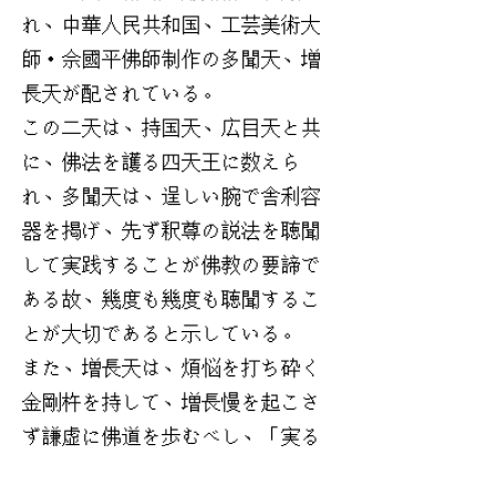
れ、中華人民共和国、工芸美術大
師・佘國平佛師制作の多聞天、増
長天が配されている。
この二天は、持国天、広目天と共
に、佛法を護る四天王に数えら
れ、多聞天は、逞しい腕で舎利容
器を掲げ、先ず釈尊の説法を聴聞
して実践することが佛教の要諦で
ある故、幾度も幾度も聴聞するこ
とが大切であると示している。
また、増長天は、煩悩を打ち砕く
金剛杵を持して、増長慢を起こさ
ず謙虚に佛道を歩むべし、「実る
ほど 頭を垂れる 稲穂かな」と