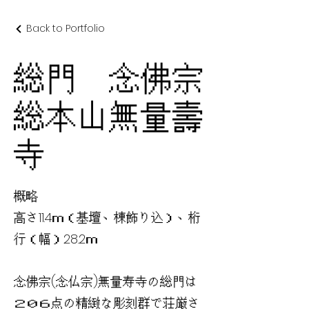
Back to Portfolio
総門 念佛宗
総本山無量壽
寺
概略
高さ11.4ｍ（基壇、棟飾り込）、桁
行（幅）28.2ｍ
念佛宗(念仏宗)無量寿寺の総門は
２０６点の精緻な彫刻群で荘厳さ