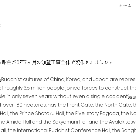
ホーム
f
点を超える彫金が6年7ヶ月の伽藍工事全体で製作されました。
ia Buddhist cultures of China, Korea, and Japan are repr
of roughly 3.5 million people joined forces to construct t
e in only seven years without even a single accident. 
of over 180 hectares, has the Front Gate, the North Gate,
all, the Prince Shotoku Hall, the Five-story Pagoda, the Nor
the Amida Hall and the Sakyamuni Hall and the Avalokitesvar
ll, the International Buddhist Conference Hall, the Sangha 