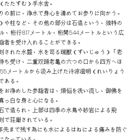
（たたずむ）手水舎。
りの前に、浄水で身心を清めてお参りに向かう。
）や柱など、その他の部分は石造という、独特の
トル、桁行8.17メートル、桁間5.44メートルという広
詣者を受け入れることができる。
刻された水盤、水を司る瑞獣（ずいじゅう）「老
待ち受け、二重双頭老亀の六つの口から四方へほ
155メートルから汲み上げた冷涼澄明（れいりょう
である。
をお浄めした参詣者は、煩悩を洗い流し、御佛を
真っ白な身と心になる。
石で造られ、上部は四季の水鳥や砂岩による飛
刻で荘厳されている。
00年先まで残す為にも水によるはねによる痛みを防ぐ
になっている。