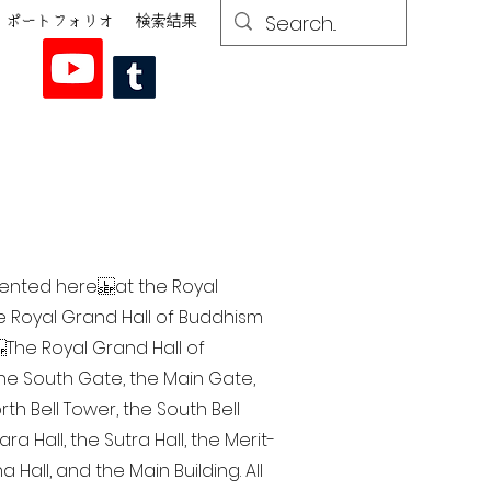
ポートフォリオ
検索結果
esented here at the Royal
he Royal Grand Hall of Buddhism
The Royal Grand Hall of
 the South Gate, the Main Gate,
th Bell Tower, the South Bell
a Hall, the Sutra Hall, the Merit-
Hall, and the Main Building. All