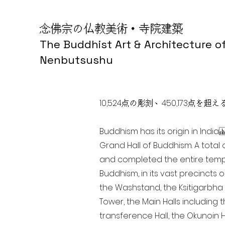
念佛宗の仏教美術・寺院建築
The Buddhist Art & Architecture o
Nenbutsushu
10,524点の彫刻、450,173
Buddhism has its origin in Ind
Grand Hall of Buddhism. A total 
and completed the entire templ
Buddhism, in its vast precincts 
the Washstand, the Ksitigarbha H
Tower, the Main Halls including 
transference Hall, the Okunoin Ha