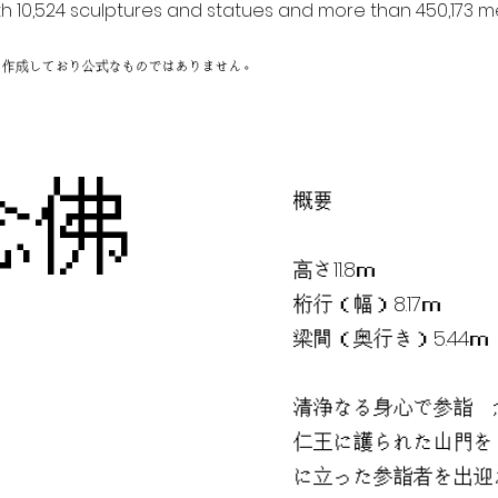
h 10,524 sculptures and statues and more than 450,173 me
に作成しており公式なものではありません。
念佛
概要
高さ11.8ｍ
桁行（幅）8.17ｍ
梁間（奥行き）5.44ｍ
清浄なる身心で参詣 
仁王に護られた山門を
に立った参詣者を出迎