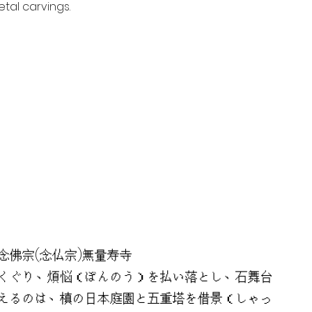
tal carvings.
念佛宗(念仏宗)無量寿寺
くぐり、煩悩（ぼんのう）を払い落とし、石舞台
えるのは、槙の日本庭園と五重塔を借景（しゃっ