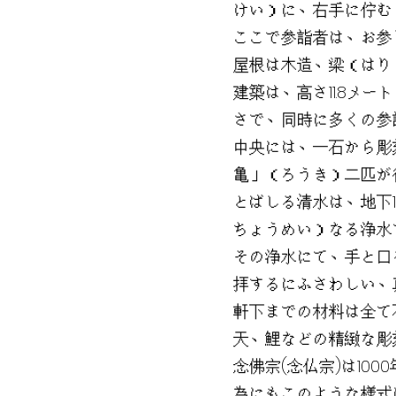
けい）に、右手に佇む
ここで参詣者は、お参
屋根は木造、梁（はり
建築は、高さ11.8メー
さで、同時に多くの参
中央には、一石から彫
亀」（ろうき）二匹が
とばしる清水は、地下
ちょうめい）なる浄水
その浄水にて、手と口
拝するにふさわしい、
軒下までの材料は全て
天、鯉などの精緻な彫
念佛宗(念仏宗)は10
為にもこのような様式