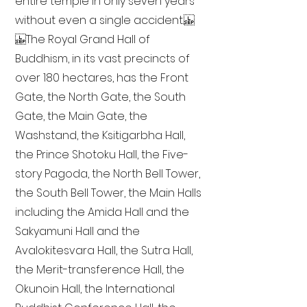
entire temple in only seven years
without even a single accident.
The Royal Grand Hall of
Buddhism, in its vast precincts of
over 180 hectares, has the Front
Gate, the North Gate, the South
Gate, the Main Gate, the
Washstand, the Ksitigarbha Hall,
the Prince Shotoku Hall, the Five-
story Pagoda, the North Bell Tower,
the South Bell Tower, the Main Halls
including the Amida Hall and the
Sakyamuni Hall and the
Avalokitesvara Hall, the Sutra Hall,
the Merit-transference Hall, the
Okunoin Hall, the International