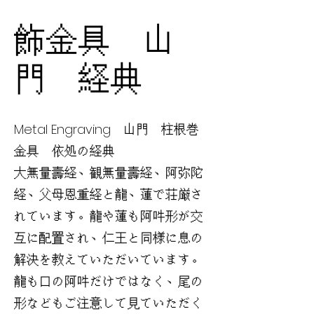
飾金具 山
門 経典
Metal Engraving 山門 柱根巻
金具 依処の経典
大無量壽経、観無量壽経、阿弥陀
経、父母恩重経と龍、蓮で荘厳さ
れています。龍や蓮も阿吽形が交
互に配置され、仁王と同様に息の
解決を教えていただいています。
龍も口の阿吽だけではなく、尾の
形などもご注意して見ていただく