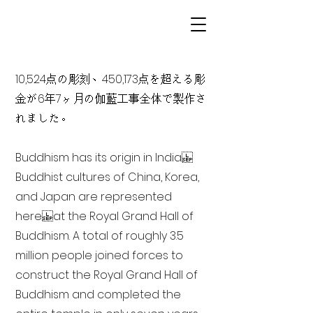
10,524点の彫刻、450,173点を超える彫
金が6年7ヶ月の伽藍工事全体で製作さ
れました。
Buddhism has its origin in India
Buddhist cultures of China, Korea,
and Japan are represented
here at the Royal Grand Hall of
Buddhism. A total of roughly 3.5
million people joined forces to
construct the Royal Grand Hall of
Buddhism and completed the