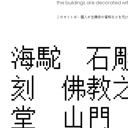
the buildings are decorated wit
このサイトは、個人が念佛宗の資料などを元
海駝 石
刻 佛教
堂 山門