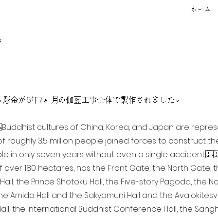
ホーム
f
点を超える彫金が6年7ヶ月の伽藍工事全体で製作されました。
ia Buddhist cultures of China, Korea, and Japan are repr
of roughly 3.5 million people joined forces to construct t
e in only seven years without even a single accident. 
of over 180 hectares, has the Front Gate, the North Gate,
all, the Prince Shotoku Hall, the Five-story Pagoda, the Nor
the Amida Hall and the Sakyamuni Hall and the Avalokitesvar
ll, the International Buddhist Conference Hall, the Sangha 