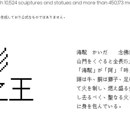
h 10,524 sculptures and statues and more than 450,173 me
に作成しており公式なものではありません。
彫
海駝 かいだ 念佛宗
山門をくぐると全長1
「海駝」が「阿」「吽
之王
頭は牛、胴は獅子、足
て火を制し、燃え盛る
し去るべく、聖なる火
に身を包んでいる。