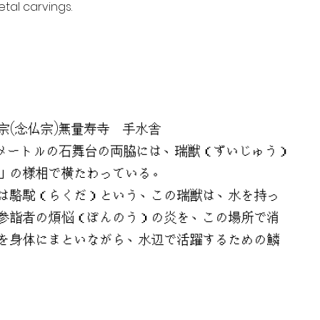
tal carvings.
(念仏宗)無量寿寺 手水舎
5メートルの石舞台の両脇には、瑞獣（ずいじゅう）
」の様相で横たわっている。
は駱駝（らくだ）という、この瑞獣は、水を持っ
参詣者の煩悩（ぼんのう）の炎を、この場所で消
を身体にまといながら、水辺で活躍するための鱗