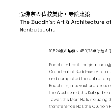
念佛宗の仏教美術・寺院建築
The Buddhist Art & Architecture o
Nenbutsushu
10,524点の彫刻、450,173
Buddhism has its origin in Ind
Grand Hall of Buddhism. A total 
and completed the entire templ
Buddhism, in its vast precincts 
the Washstand, the Ksitigarbha H
Tower, the Main Halls including 
transference Hall, the Okunoin Ha