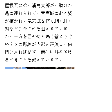
屋根瓦には、浦島太郎が、助けた
亀に連れられて、竜宮城に赴く姿
が描かれ、竜宮城女官（鯛・鮃・
蛸など）がこれを迎えます。ま
た、三方を囲む菊と鳴く鶯（うぐ
いす）の彫刻が内部を荘厳し、佛
門に入ればまず、佛法に耳を傾け
るべきことを教えています。