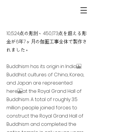
10,524点の彫刻、450,173点を超える彫
金が6年7ヶ月の伽藍工事全体で製作さ
れました。
Buddhism has its origin in India
Buddhist cultures of China, Korea,
and Japan are represented
here at the Royal Grand Hall of
Buddhism. A total of roughly 3.5
million people joined forces to
construct the Royal Grand Hall of
Buddhism and completed the