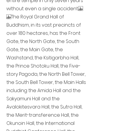
entire temple in only seven years
without even a single accident.
The Royal Grand Hall of
Buddhism, in its vast precincts of
over 180 hectares, has the Front
Gate, the North Gate, the South
Gate, the Main Gate, the
Washstand, the Ksitigarbha Hall,
the Prince Shotoku Hall, the Five-
story Pagoda, the North Bell Tower,
the South Bell Tower, the Main Halls
including the Amida Hall and the
Sakyamuni Hall and the
Avalokitesvara Hall, the Sutra Hall,
the Merit-transference Hall, the
Okunoin Hall, the International