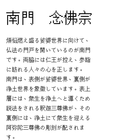
南門 念佛宗
煩悩燃え盛る娑婆世界に向けて、
仏法の門戸を開いているのが南門
です。両脇には仁王が控え、参詣
に訪れる人々の心を正します。
南門は、表側が娑婆世界、裏側が
浄土世界を象徴しています。表上
層には、衆生を浄土へと導くため
説法をされる釈迦三尊佛が、その
裏側には、浄土にて衆生を迎える
阿弥陀三尊佛の彫刻が配されま
す。