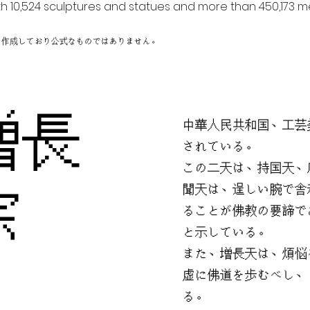
h 10,524 sculptures and statues and more than 450,173 me
に作成しており公式なものではありません。
増長
中華人民共和国、工芸
されている。
この二天は、持国天、
佛宗
聞天は、逞しい腕で舎
ることが佛教の要諦で
と示している。
また、増長天は、煩悩
虚に佛道を歩むべし、
る。