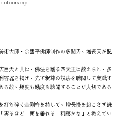
tal carvings.
美術大師・佘國平佛師制作の多聞天、増長天が配
広目天と共に、佛法を護る四天王に数えられ、多
利容器を掲げ、先ず釈尊の説法を聴聞して実践す
ある故、幾度も幾度も聴聞することが大切である
を打ち砕く金剛杵を持して、増長慢を起こさず謙
「実るほど 頭を垂れる 稲穂かな」と教えてい