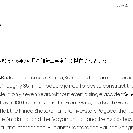
ホーム
f
点を超える彫金が6年7ヶ月の伽藍工事全体で製作されました。
ia Buddhist cultures of China, Korea, and Japan are repr
of roughly 3.5 million people joined forces to construct t
e in only seven years without even a single accident. 
of over 180 hectares, has the Front Gate, the North Gate,
all, the Prince Shotoku Hall, the Five-story Pagoda, the Nor
the Amida Hall and the Sakyamuni Hall and the Avalokitesvar
ll, the International Buddhist Conference Hall, the Sangha 