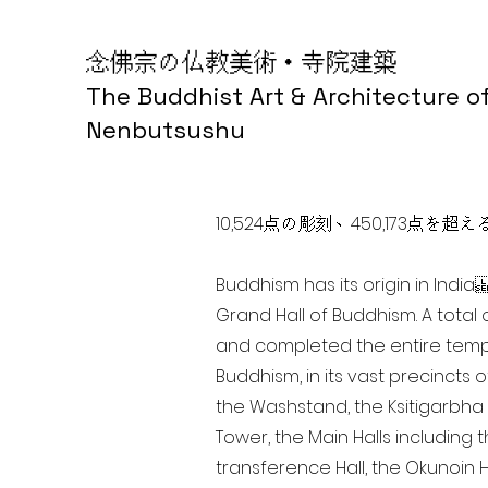
念佛宗の仏教美術・寺院建築
The Buddhist Art & Architecture o
Nenbutsushu
10,524点の彫刻、450,173
Buddhism has its origin in Ind
Grand Hall of Buddhism. A total 
and completed the entire templ
Buddhism, in its vast precincts 
the Washstand, the Ksitigarbha H
Tower, the Main Halls including 
transference Hall, the Okunoin Ha