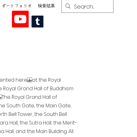
ポートフォリオ
検索結果
esented here at the Royal
he Royal Grand Hall of Buddhism
The Royal Grand Hall of
 the South Gate, the Main Gate,
th Bell Tower, the South Bell
a Hall, the Sutra Hall, the Merit-
Hall, and the Main Building. All