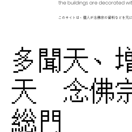
the buildings are decorated wit
このサイトは、個人が念佛宗の資料などを元
多聞天、
天 念
総門