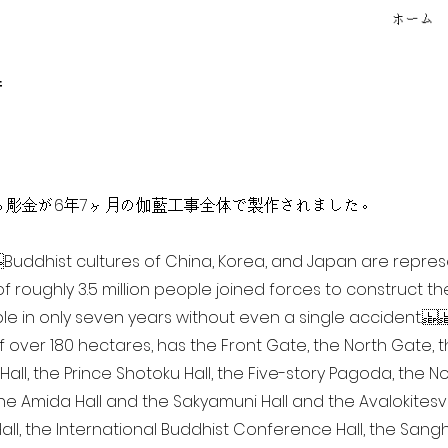
ホーム
f
点を超える彫金が6年7ヶ月の伽藍工事全体で製作されました。
ia Buddhist cultures of China, Korea, and Japan are repr
of roughly 3.5 million people joined forces to construct t
e in only seven years without even a single accident. 
of over 180 hectares, has the Front Gate, the North Gate,
all, the Prince Shotoku Hall, the Five-story Pagoda, the Nor
the Amida Hall and the Sakyamuni Hall and the Avalokitesvar
ll, the International Buddhist Conference Hall, the Sangha 