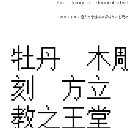
the buildings are decorated wit
このサイトは、個人が念佛宗の資料などを元
牡丹 木
刻 方立
教之王堂