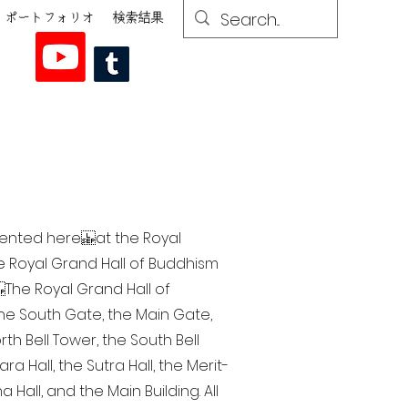
ポートフォリオ
検索結果
esented here at the Royal
he Royal Grand Hall of Buddhism
The Royal Grand Hall of
 the South Gate, the Main Gate,
th Bell Tower, the South Bell
a Hall, the Sutra Hall, the Merit-
Hall, and the Main Building. All