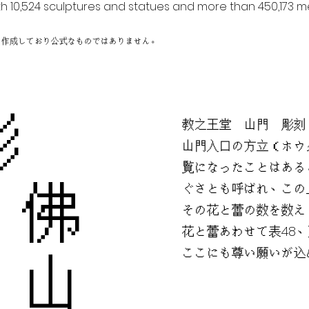
h 10,524 sculptures and statues and more than 450,173 me
に作成しており公式なものではありません。
彫
教之王堂 山門 彫刻
山門入口の方立（ホウ
覧になったことはある
 佛
ぐさとも呼ばれ、この
その花と蕾の数を数え
花と蕾あわせて表48、
ここにも尊い願いが込
 山