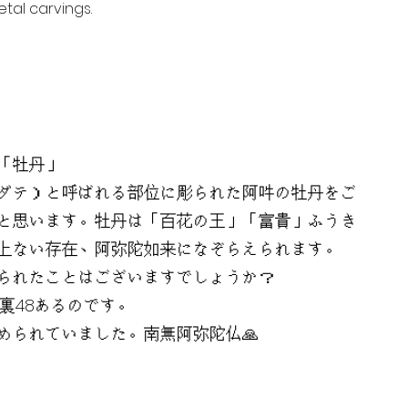
tal carvings.
「牡丹」
ダテ）と呼ばれる部位に彫られた阿吽の牡丹をご
と思います。牡丹は「百花の王」「富貴」ふうき
上ない存在、阿弥陀如来になぞらえられます。
られたことはございますでしょうか？
裏48あるのです。
められていました。南無阿弥陀仏🙏