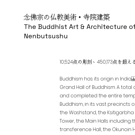
念佛宗の仏教美術・寺院建築
The Buddhist Art & Architecture o
Nenbutsushu
10,524点の彫刻、450,173
Buddhism has its origin in Ind
Grand Hall of Buddhism. A total 
and completed the entire templ
Buddhism, in its vast precincts 
the Washstand, the Ksitigarbha H
Tower, the Main Halls including 
transference Hall, the Okunoin Ha