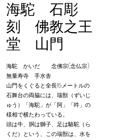
海駝 石彫
刻 佛教之王
堂 山門
海駝 かいだ 念佛宗(念仏宗)
無量寿寺 手水舎
山門をくぐると全長15メートルの
石舞台の両脇には、瑞獣（ずいじ
ゅう）「海駝」が「阿」「吽」の
様相で横たわっている。
頭は牛、胴は獅子、足は駱駝（ら
くだ）という、この瑞獣は、水を