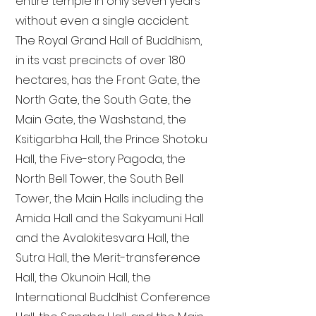
entire temple in only seven years
without even a single accident.
The Royal Grand Hall of Buddhism,
in its vast precincts of over 180
hectares, has the Front Gate, the
North Gate, the South Gate, the
Main Gate, the Washstand, the
Ksitigarbha Hall, the Prince Shotoku
Hall, the Five-story Pagoda, the
North Bell Tower, the South Bell
Tower, the Main Halls including the
Amida Hall and the Sakyamuni Hall
and the Avalokitesvara Hall, the
Sutra Hall, the Merit-transference
Hall, the Okunoin Hall, the
International Buddhist Conference