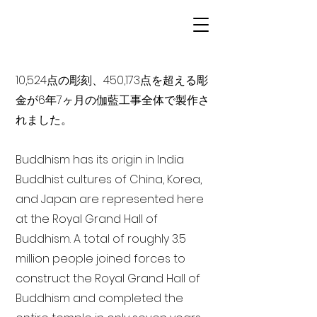
10,524点の彫刻、450,173点を超える彫
金が6年7ヶ月の伽藍工事全体で製作さ
れました。
Buddhism has its origin in India
Buddhist cultures of China, Korea,
and Japan are represented here
at the Royal Grand Hall of
Buddhism. A total of roughly 3.5
million people joined forces to
construct the Royal Grand Hall of
Buddhism and completed the