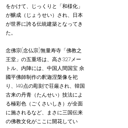
をかけて、じっくりと「和様化」
が醸成（じょうせい）され、日本
が世界に誇る伝統建築となってき
た。
念佛宗(念仏宗)無量寿寺「佛教之
王堂」の五重塔は、高さ32.7メー
トル、内陣には、中国人間国宝 佘
國平佛師制作の釈迦涅槃像を祀
り、149点の彫刻で荘厳され、韓国
古来の丹青（たんせい）技法によ
る極彩色（ごくさいしき）が全面
に施されるなど、まさに三国伝来
の佛教文化がここに開花してい