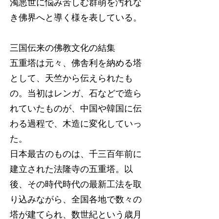
濁悪世に悩み苦しむ群萌を汚れな
き佛界へと導く様を表している。
三国伝来の佛教文化の結集
五重塔は元々、佛舎利を納める塔
として、天竺から伝えられたも
の。当初はレンガ、石などで造ら
れていたものが、中国や韓国に伝
わる過程で、木造に変化していっ
た。
日本最古のものは、千三百年前に
建立された法隆寺の五重塔。以
後、その時代時代の最新工法を取
り込みながら、全国各地で数々の
塔が建てられ、数世紀という歳月