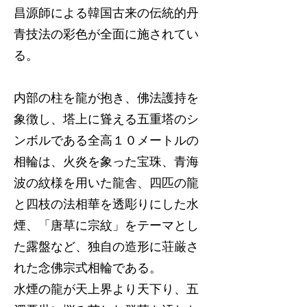
昌源師による韓国古来の伝統的丹
青技法の彩色が全面に施されてい
る。
内部の柱を龍が抱き、佛法護持を
象徴し、塔上に聳える五重塔のシ
ンボルである全高１０メートルの
相輪は、火炎を象った宝珠、青海
波の紋様を用いた龍舎、四匹の龍
と四枝の法相華を透彫りにした水
煙、「唐草に宗紋」をテーマとし
た露盤など、独自の造形に荘厳さ
れた念佛宗式相輪である。
水煙の龍が天上界より天下り、五