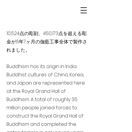
10,524点の彫刻、450,173点を超える彫
金が6年7ヶ月の伽藍工事全体で製作さ
れました。
Buddhism has its origin in India
Buddhist cultures of China, Korea,
and Japan are represented here
at the Royal Grand Hall of
Buddhism. A total of roughly 3.5
million people joined forces to
construct the Royal Grand Hall of
Buddhism and completed the