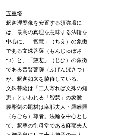
五重塔
釈迦涅槃像を安置する須弥壇に
は、最高の真理を意味する法輪を
中心に、「智慧」（ちえ）の象徴
である文殊菩薩（もんじゅぼさ
つ）と、「慈悲」（じひ）の象徴
である普賢菩薩（ふげんぼさつ）
が、釈迦如来を脇侍している。
文殊菩薩は「三人寄れば文殊の知
恵」といわれる「智慧」の象徴
腰彫刻の題材は麻耶夫人・羅睺羅
（らごら）尊者。法輪を中心とし
て、釈尊の御母堂である麻耶夫人
と御子息にして十大弟子の一人