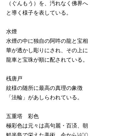
（ぐんもう）を、汚れなく佛界へ
と導く様子を表している。
水煙
水煙の中に独自の阿吽の龍と宝相
華が透かし彫りにされ、その上に
龍車と宝珠が順に配されている。
桟唐戸
紋様の随所に最高の真理の象徴
「法輪」があしらわれている。
五重塔 彩色
極彩色は元々は高句麗・百済、朝
鮮半島で栄えた美術。今から1400