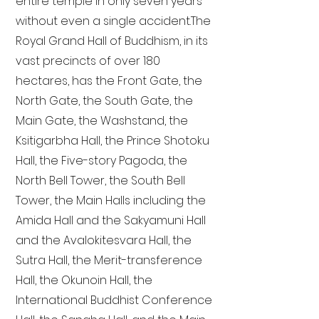
entire temple in only seven years
without even a single accident. The
Royal Grand Hall of Buddhism, in its
vast precincts of over 180
hectares, has the Front Gate, the
North Gate, the South Gate, the
Main Gate, the Washstand, the
Ksitigarbha Hall, the Prince Shotoku
Hall, the Five-story Pagoda, the
North Bell Tower, the South Bell
Tower, the Main Halls including the
Amida Hall and the Sakyamuni Hall
and the Avalokitesvara Hall, the
Sutra Hall, the Merit-transference
Hall, the Okunoin Hall, the
International Buddhist Conference