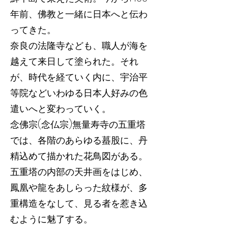
年前、佛教と一緒に日本へと伝わ
ってきた。
奈良の法隆寺なども、職人が海を
越えて来日して塗られた。それ
が、時代を経ていく内に、宇治平
等院などいわゆる日本人好みの色
遣いへと変わっていく。
念佛宗(念仏宗)無量寿寺の五重塔
では、各階のあらゆる蟇股に、丹
精込めて描かれた花鳥図がある。
五重塔の内部の天井画をはじめ、
鳳凰や龍をあしらった紋様が、多
重構造をなして、見る者を惹き込
むように魅了する。