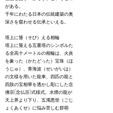
がある。
千年にわたる日本の伝統建築の奥
深さを窺わせる伝承といえる。
塔上に聳（そび）える相輪
塔上に聳える五重塔のシンボルた
る全高十メートルの相輪は、火炎
を象った（かたどった）宝珠（ほ
うじゅ）、青海波（せいがいは）
の文様を用いた龍車、四匹の龍と
四肢の宝相華を透かし彫にした念
佛宗(念仏宗)式様式。水煙の龍が
天上界より下り、五濁悪世（ごじ
ょくあくせ）に悩み苦しむ群萌