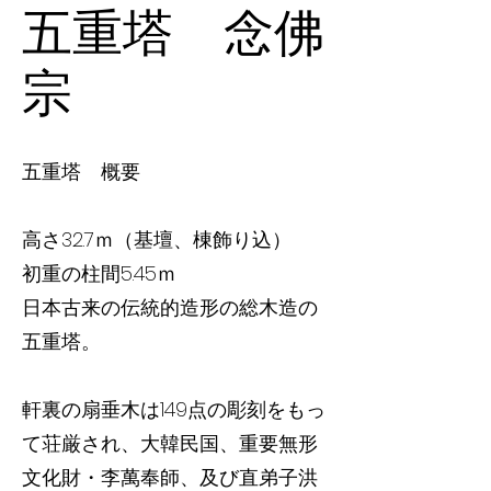
五重塔 念佛
宗
五重塔 概要
高さ32.7ｍ（基壇、棟飾り込）
初重の柱間5.45ｍ
日本古来の伝統的造形の総木造の
五重塔。
軒裏の扇垂木は149点の彫刻をもっ
て荘厳され、大韓民国、重要無形
文化財・李萬奉師、及び直弟子洪