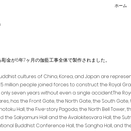
ホーム
f
点を超える彫金が6年7ヶ月の伽藍工事全体で製作されました。
 Buddhist cultures of China, Korea, and Japan are represe
3.5 million people joined forces to construct the Royal G
only seven years without even a single accident. The Royal
ares, has the Front Gate, the North Gate, the South Gate
Shotoku Hall, the Five-story Pagoda, the North Bell Tower, 
nd the Sakyamuni Hall and the Avalokitesvara Hall, the Sut
national Buddhist Conference Hall, the Sangha Hall, and the 