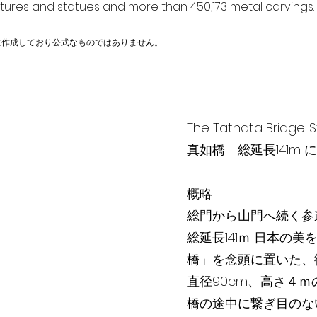
ptures and statues and more than 450,173 metal carvings.
に作成しており公式なものではありません。
The Tathata Bridge. St
真如橋 総延長141m
概略
総門から山門へ続く参
総延長141ｍ 日本の
橋」を念頭に置いた、
直径90cm、高さ４
橋の途中に繋ぎ目のな