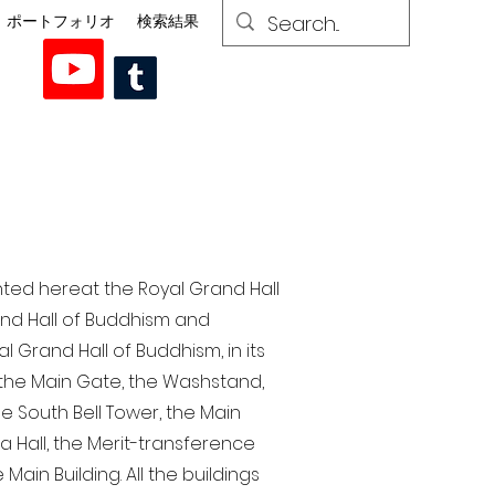
ポートフォリオ
検索結果
nted here at the Royal Grand Hall
rand Hall of Buddhism and
 Grand Hall of Buddhism, in its
, the Main Gate, the Washstand,
the South Bell Tower, the Main
ra Hall, the Merit-transference
Main Building. All the buildings