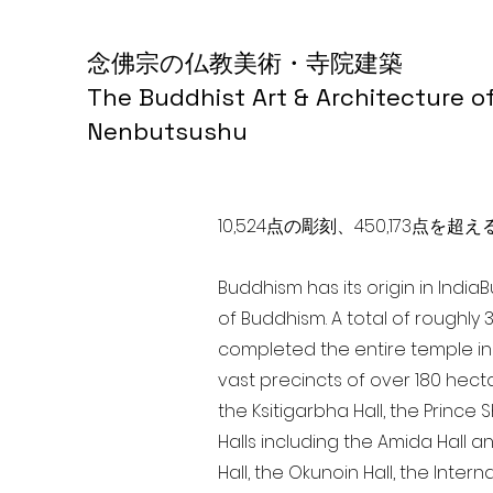
念佛宗の仏教美術・寺院建築
The Buddhist Art & Architecture o
Nenbutsushu
10,524点の彫刻、450,173
Buddhism has its origin in India
of Buddhism. A total of roughly 
completed the entire temple in 
vast precincts of over 180 hect
the Ksitigarbha Hall, the Prince 
Halls including the Amida Hall a
Hall, the Okunoin Hall, the Inter