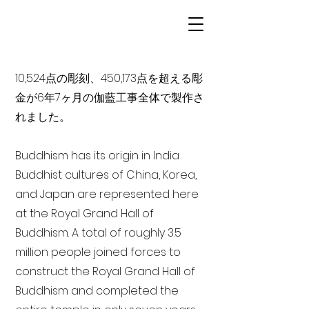
10,524点の彫刻、450,173点を超える彫
金が6年7ヶ月の伽藍工事全体で製作さ
れました。
Buddhism has its origin in India
Buddhist cultures of China, Korea,
and Japan are represented here
at the Royal Grand Hall of
Buddhism. A total of roughly 3.5
million people joined forces to
construct the Royal Grand Hall of
Buddhism and completed the