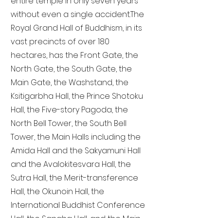
entire temple in only seven years
without even a single accident. The
Royal Grand Hall of Buddhism, in its
vast precincts of over 180
hectares, has the Front Gate, the
North Gate, the South Gate, the
Main Gate, the Washstand, the
Ksitigarbha Hall, the Prince Shotoku
Hall, the Five-story Pagoda, the
North Bell Tower, the South Bell
Tower, the Main Halls including the
Amida Hall and the Sakyamuni Hall
and the Avalokitesvara Hall, the
Sutra Hall, the Merit-transference
Hall, the Okunoin Hall, the
International Buddhist Conference