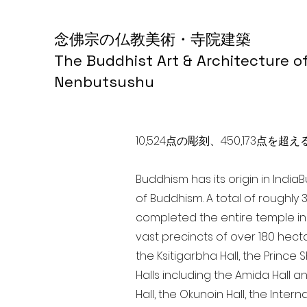
念佛宗の仏教美術・寺院建築
The Buddhist Art & Architecture o
Nenbutsushu
10,524点の彫刻、450,173
Buddhism has its origin in India
of Buddhism. A total of roughly 
completed the entire temple in 
vast precincts of over 180 hect
the Ksitigarbha Hall, the Prince 
Halls including the Amida Hall a
Hall, the Okunoin Hall, the Inter