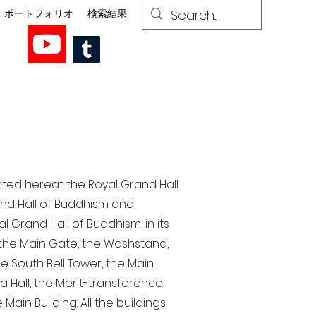
ポートフォリオ
検索結果
nted here at the Royal Grand Hall
rand Hall of Buddhism and
 Grand Hall of Buddhism, in its
, the Main Gate, the Washstand,
the South Bell Tower, the Main
ra Hall, the Merit-transference
Main Building. All the buildings