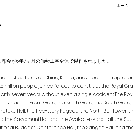
ホーム
f
点を超える彫金が6年7ヶ月の伽藍工事全体で製作されました。
 Buddhist cultures of China, Korea, and Japan are represe
3.5 million people joined forces to construct the Royal G
only seven years without even a single accident. The Royal
ares, has the Front Gate, the North Gate, the South Gate
Shotoku Hall, the Five-story Pagoda, the North Bell Tower, 
nd the Sakyamuni Hall and the Avalokitesvara Hall, the Sut
national Buddhist Conference Hall, the Sangha Hall, and the 