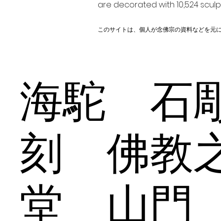
are decorated with 10,524 scul
このサイトは、個人が念佛宗の資料などを元
海駝 石
刻 佛教
堂 山門