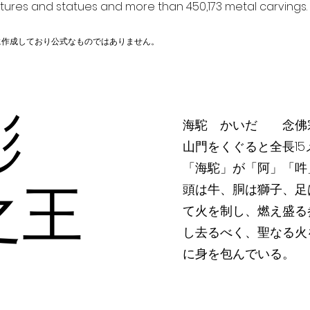
ptures and statues and more than 450,173 metal carvings.
に作成しており公式なものではありません。
彫
海駝 かいだ 念佛宗
山門をくぐると全長1
「海駝」が「阿」「吽
之王
頭は牛、胴は獅子、足
て火を制し、燃え盛る
し去るべく、聖なる火
に身を包んでいる。