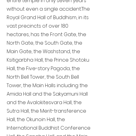
entire temple in only seven years
without even a single accident. The
Royal Grand Hall of Buddhism, in its
vast precincts of over 180
hectares, has the Front Gate, the
North Gate, the South Gate, the
Main Gate, the Washstand, the
Ksitigarbha Hall, the Prince Shotoku
Hall, the Five-story Pagoda, the
North Bell Tower, the South Bell
Tower, the Main Halls including the
Amida Hall and the Sakyamuni Hall
and the Avalokitesvara Hall, the
Sutra Hall, the Merit-transference
Hall, the Okunoin Hall, the
International Buddhist Conference