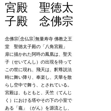
宮殿 聖徳太
子殿 念佛宗
念佛宗(念仏宗)無量寿寺 佛教之王
堂 聖徳太子殿の「八角宮殿」
扉に描かれた阿吽の鳳凰は、聖天
子（せいてんし）の出現を待って
この世に現れ、飛天は、釈尊説法
時に舞い降り、奉楽し、天華を散
らし空中で舞う、とされている。
宮殿は、もともと、天竺（てんじ
く）における塔やその下の小室で
ある「龕」（がん）を源流とし、