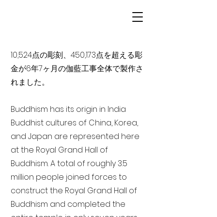
10,524点の彫刻、450,173点を超える彫
金が6年7ヶ月の伽藍工事全体で製作さ
れました。
Buddhism has its origin in India
Buddhist cultures of China, Korea,
and Japan are represented here
at the Royal Grand Hall of
Buddhism. A total of roughly 3.5
million people joined forces to
construct the Royal Grand Hall of
Buddhism and completed the