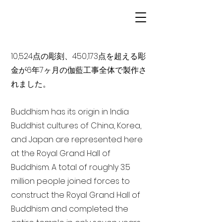
10,524点の彫刻、450,173点を超える彫
金が6年7ヶ月の伽藍工事全体で製作さ
れました。
Buddhism has its origin in India
Buddhist cultures of China, Korea,
and Japan are represented here
at the Royal Grand Hall of
Buddhism. A total of roughly 3.5
million people joined forces to
construct the Royal Grand Hall of
Buddhism and completed the