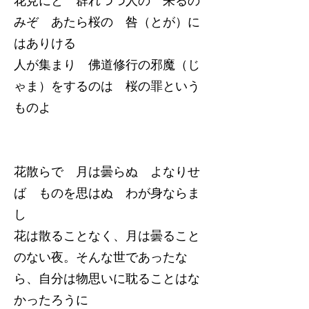
花見にと 群れつつ人の 来るの
みぞ あたら桜の 咎（とが）に
はありける
人が集まり 佛道修行の邪魔（じ
ゃま）をするのは 桜の罪という
ものよ
花散らで 月は曇らぬ よなりせ
ば ものを思はぬ わが身ならま
し
花は散ることなく、月は曇ること
のない夜。そんな世であったな
ら、自分は物思いに耽ることはな
かったろうに