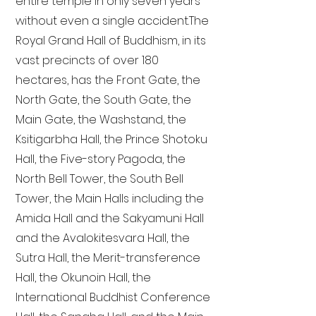
entire temple in only seven years
without even a single accident. The
Royal Grand Hall of Buddhism, in its
vast precincts of over 180
hectares, has the Front Gate, the
North Gate, the South Gate, the
Main Gate, the Washstand, the
Ksitigarbha Hall, the Prince Shotoku
Hall, the Five-story Pagoda, the
North Bell Tower, the South Bell
Tower, the Main Halls including the
Amida Hall and the Sakyamuni Hall
and the Avalokitesvara Hall, the
Sutra Hall, the Merit-transference
Hall, the Okunoin Hall, the
International Buddhist Conference